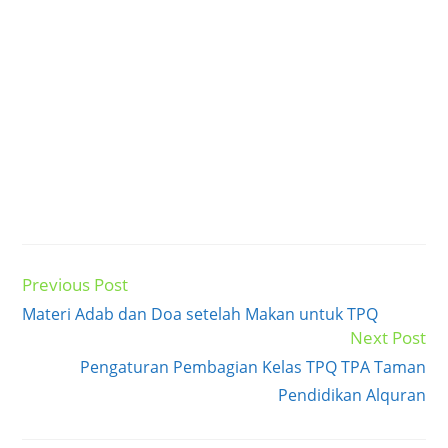
Previous Post
Read
more
Materi Adab dan Doa setelah Makan untuk TPQ
articles
Next Post
Pengaturan Pembagian Kelas TPQ TPA Taman
Pendidikan Alquran