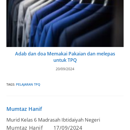
Adab dan doa Memakai Pakaian dan melepas
untuk TPQ
20/09/2024
TAGS
:
PELAJARAN TPQ
Mumtaz Hanif
Murid Kelas 6 Madrasah Ibtidaiyah Negeri
Post
Post
Mumtaz Hanif
17/09/2024