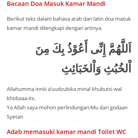
Bacaan Doa Masuk Kamar Mandi
Berikut teks dalam bahasa arab dan latin doa masuk
kamar mandi dilengkapi dengan artinya.
اَللَّهُمَّ إِنِّى أَعُوْذُ بِكَ مِنَ
اْلخُبُثِ وَاْلخَبَائِثِ
Allahumma inniii a’uudzubika minal khubutsi wal
khobaaa-its.
Ya Allah saya mohon perlindungan-Mu dari godaan
Syetan
Adab memasuki kamar mandi Toilet WC