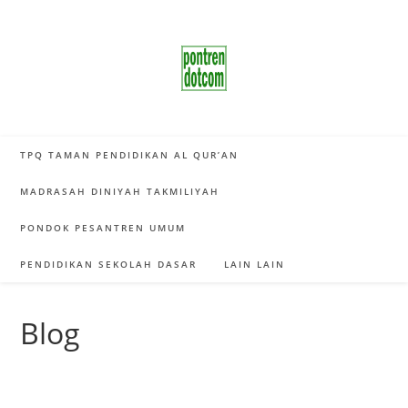
Skip
to
content
TPQ TAMAN PENDIDIKAN AL QUR’AN
MADRASAH DINIYAH TAKMILIYAH
PONDOK PESANTREN UMUM
PENDIDIKAN SEKOLAH DASAR
LAIN LAIN
Blog