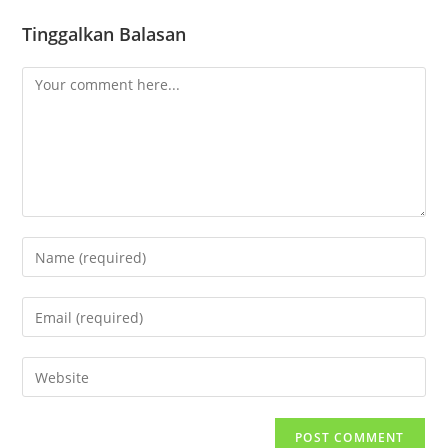
Tinggalkan Balasan
Comment
Enter
your
name
Enter
or
your
username
email
Enter
to
address
your
comment
to
website
comment
URL