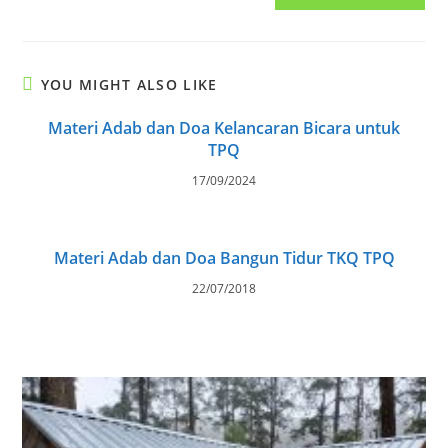
(optional)
YOU MIGHT ALSO LIKE
Materi Adab dan Doa Kelancaran Bicara untuk
TPQ
17/09/2024
Materi Adab dan Doa Bangun Tidur TKQ TPQ
22/07/2018