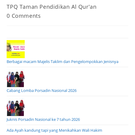
author:
published:
Post
TPQ Taman Pendidikan Al Qur'an
category:
Post
0 Comments
comments:
Berbagai macam Majelis Taklim dan Pengelompokkan Jenisnya
Cabang Lomba Porsadin Nasional 2026
Juknis Porsadin Nasional ke 7 tahun 2026
Ada Ayah kandung tapi yang Menikahkan Wali Hakim