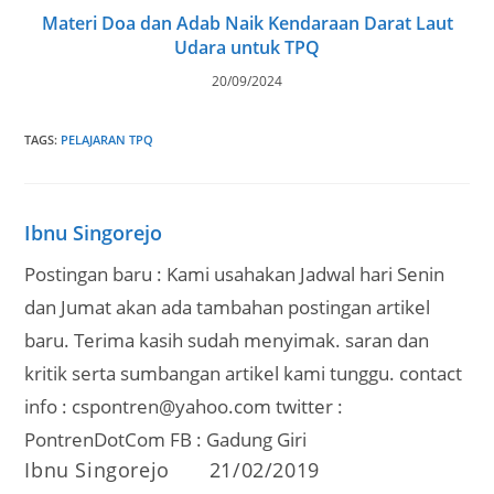
Materi Doa dan Adab Naik Kendaraan Darat Laut
Udara untuk TPQ
20/09/2024
TAGS
:
PELAJARAN TPQ
Ibnu Singorejo
Postingan baru : Kami usahakan Jadwal hari Senin
dan Jumat akan ada tambahan postingan artikel
baru. Terima kasih sudah menyimak. saran dan
kritik serta sumbangan artikel kami tunggu. contact
info : cspontren@yahoo.com twitter :
PontrenDotCom FB : Gadung Giri
Post
Post
Ibnu Singorejo
21/02/2019
author:
published: