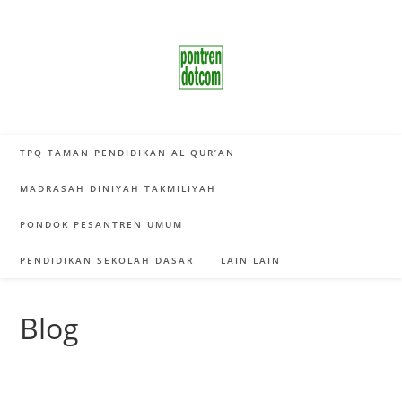
Skip
to
content
TPQ TAMAN PENDIDIKAN AL QUR’AN
MADRASAH DINIYAH TAKMILIYAH
PONDOK PESANTREN UMUM
PENDIDIKAN SEKOLAH DASAR
LAIN LAIN
Blog