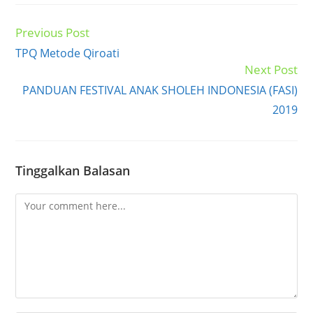
Previous Post
Read
more
TPQ Metode Qiroati
articles
Next Post
PANDUAN FESTIVAL ANAK SHOLEH INDONESIA (FASI)
2019
Tinggalkan Balasan
Comment