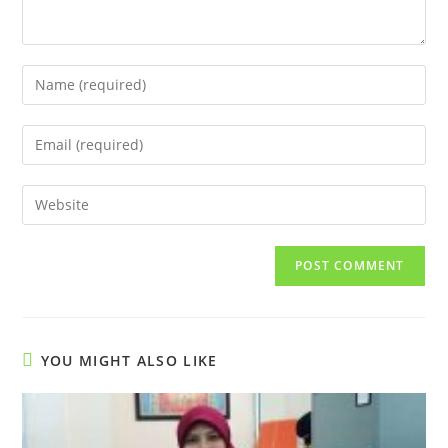
Enter
your
name
Enter
or
your
username
email
Enter
to
address
your
comment
to
website
comment
URL
(optional)
YOU MIGHT ALSO LIKE