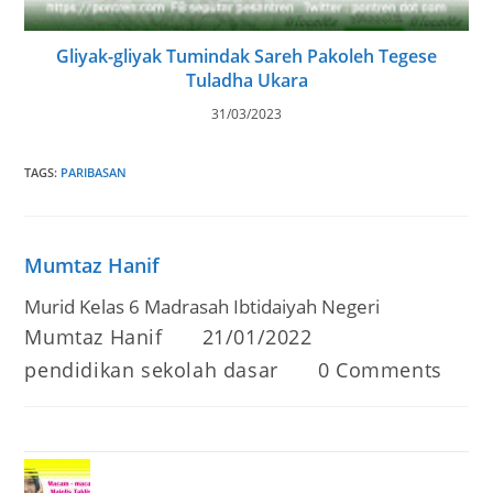
Gliyak-gliyak Tumindak Sareh Pakoleh Tegese
Tuladha Ukara
31/03/2023
TAGS
:
PARIBASAN
Mumtaz Hanif
Murid Kelas 6 Madrasah Ibtidaiyah Negeri
Post
Post
Mumtaz Hanif
21/01/2022
author:
published:
Post
Post
pendidikan sekolah dasar
0 Comments
category:
comments: