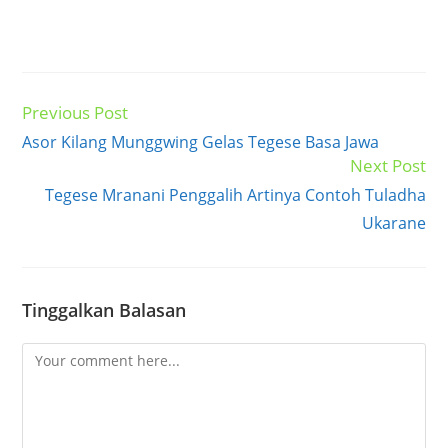
Previous Post
Read
more
Asor Kilang Munggwing Gelas Tegese Basa Jawa
articles
Next Post
Tegese Mranani Penggalih Artinya Contoh Tuladha
Ukarane
Tinggalkan Balasan
Comment