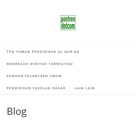
Skip
to
content
TPQ TAMAN PENDIDIKAN AL QUR’AN
MADRASAH DINIYAH TAKMILIYAH
PONDOK PESANTREN UMUM
PENDIDIKAN SEKOLAH DASAR
LAIN LAIN
Blog