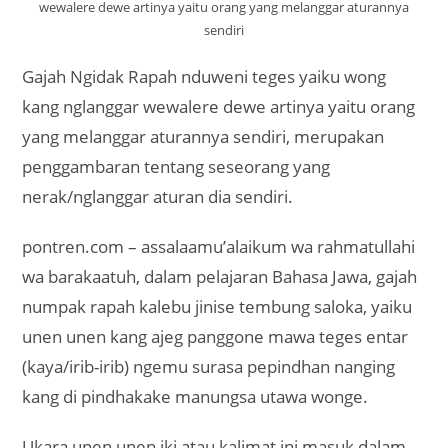
wewalere dewe artinya yaitu orang yang melanggar aturannya
sendiri
Gajah Ngidak Rapah nduweni teges yaiku wong
kang nglanggar wewalere dewe artinya yaitu orang
yang melanggar aturannya sendiri, merupakan
penggambaran tentang seseorang yang
nerak/nglanggar aturan dia sendiri.
pontren.com – assalaamu’alaikum wa rahmatullahi
wa barakaatuh, dalam pelajaran Bahasa Jawa, gajah
numpak rapah kalebu jinise tembung saloka, yaiku
unen unen kang ajeg panggone mawa teges entar
(kaya/irib-irib) ngemu surasa pepindhan nanging
kang di pindhakake manungsa utawa wonge.
Ukara unen unen iki atau kalimat ini masuk dalam