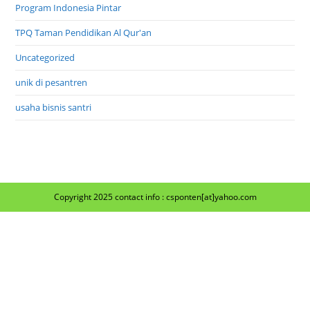
Program Indonesia Pintar
TPQ Taman Pendidikan Al Qur'an
Uncategorized
unik di pesantren
usaha bisnis santri
Copyright 2025 contact info : csponten[at]yahoo.com