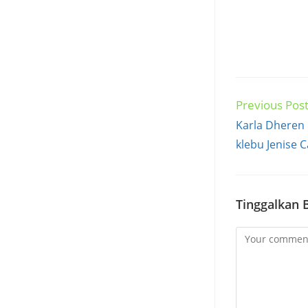
Previous Pos
Read
more
Karla Dheren
articles
klebu Jenise 
Tinggalkan 
Comment