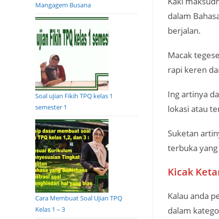
Kaki maksudny
Mangagem Busana
dalam Bahasa
berjalan.
Macak tegese
rapi keren da
Ing artinya d
Soal ujian Fikih TPQ kelas 1
semester 1
lokasi atau t
Suketan arti
terbuka yang
Kicak Keta
Kalau anda p
Cara Membuat Soal Ujian TPQ
Kelas 1 – 3
dalam katego