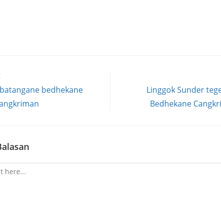
t
 batangane bedhekane
Linggok Sunder teg
Cangkriman
Bedhekane Cangkri
Balasan