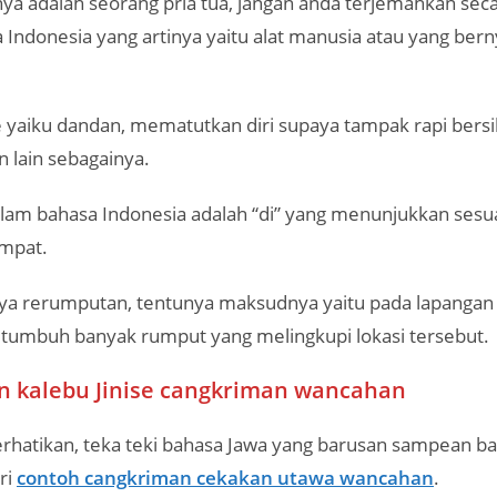
a adalah seorang pria tua, jangan anda terjemahkan seca
 Indonesia yang artinya yaitu alat manusia atau yang ber
 yaiku dandan, mematutkan diri supaya tampak rapi bers
n lain sebagainya.
alam bahasa Indonesia adalah “di” yang menunjukkan sesu
empat.
nya rerumputan, tentunya maksudnya yaitu pada lapangan
 tumbuh banyak rumput yang melingkupi lokasi tersebut.
n kalebu Jinise cangkriman wancahan
erhatikan, teka teki bahasa Jawa yang barusan sampean b
ri
contoh cangkriman cekakan utawa wancahan
.