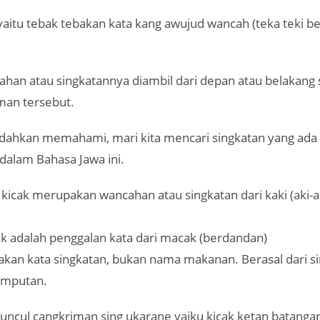
yaitu tebak tebakan kata kang awujud wancah (teka teki b
han atau singkatannya diambil dari depan atau belakang 
man tersebut.
hkan memahami, mari kita mencari singkatan yang ada 
dalam Bahasa Jawa ini.
 kicak merupakan wancahan atau singkatan dari kaki (aki-ak
k adalah penggalan kata dari macak (berdandan)
kan kata singkatan, bukan nama makanan. Berasal dari si
umputan.
muncul cangkriman sing ukarane yaiku kicak ketan batangan