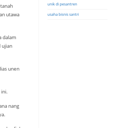
unik di pesantren
 tanah
han utawa
usaha bisnis santri
a dalam
 ujian
lias unen
ini.
 ana nang
ya.