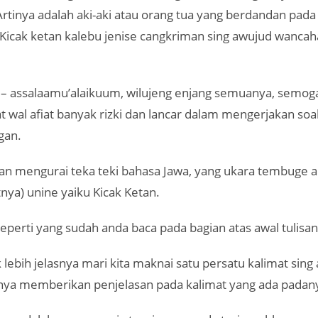
Artinya adalah aki-aki atau orang tua yang berdandan pada
Kicak ketan kalebu jenise cangkriman sing awujud wanca
– assalaamu’alaikuum, wilujeng enjang semuanya, semog
 wal afiat banyak rizki dan lancar dalam mengerjakan soal
gan.
 akan mengurai teka teki bahasa Jawa, yang ukara tembuge a
nya) unine yaiku Kicak Ketan.
perti yang sudah anda baca pada bagian atas awal tulisan 
ebih jelasnya mari kita maknai satu persatu kalimat sing
tinya memberikan penjelasan pada kalimat yang ada padan