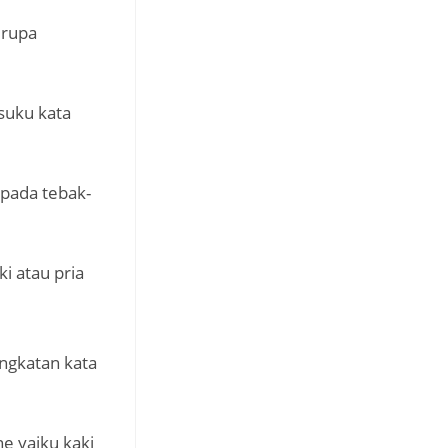
erupa
suku kata
pada tebak-
i atau pria
ngkatan kata
e yaiku kaki