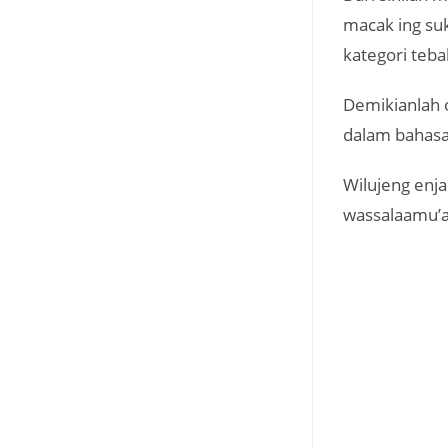
macak ing su
kategori teba
Demikianlah 
dalam bahasa
Wilujeng enja
wassalaamu’a