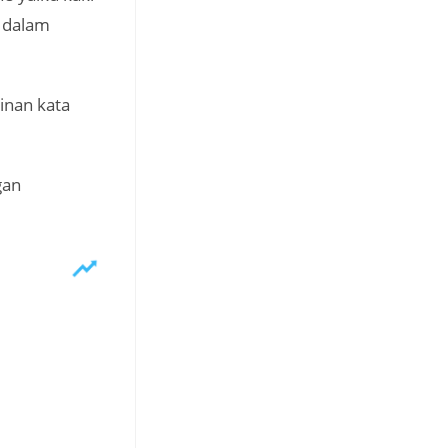
k dalam
inan kata
gan