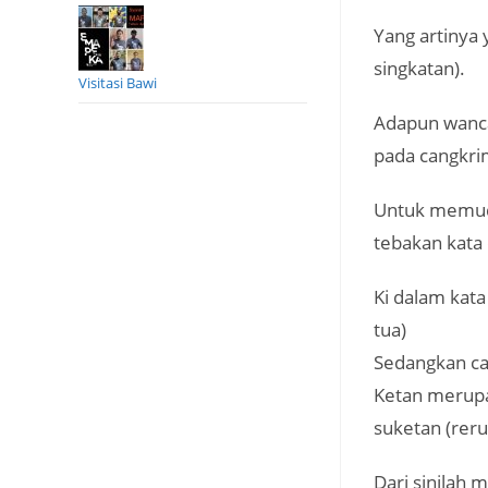
Yang artinya 
singkatan).
Visitasi Bawi
Adapun wanca
pada cangkri
Untuk memuda
tebakan kata 
Ki dalam kata
tua)
Sedangkan ca
Ketan merupa
suketan (rer
Dari sinilah 