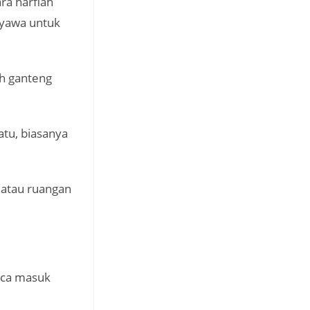
ra harfiah
nyawa untuk
ih ganteng
atu, biasanya
 atau ruangan
aca masuk