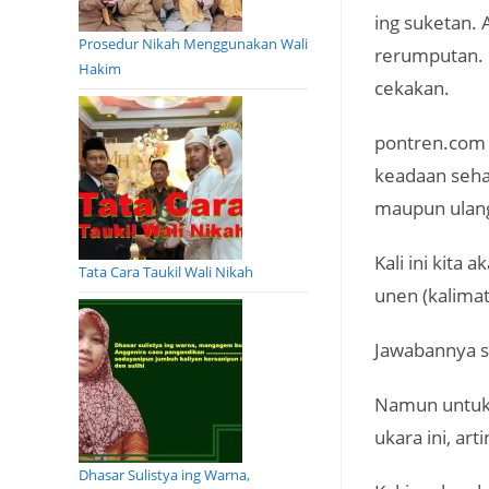
ing suketan. 
Prosedur Nikah Menggunakan Wali
rerumputan. 
Hakim
cekakan.
pontren.com 
keadaan sehat
maupun ulan
Kali ini kita
Tata Cara Taukil Wali Nikah
unen (kalimat
Jawabannya se
Namun untuk l
ukara ini, ar
Dhasar Sulistya ing Warna,