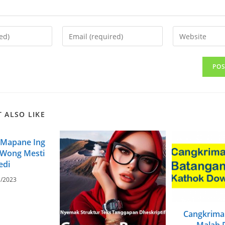
Enter
Enter
your
your
email
website
address
URL
to
(optional)
comment
 ALSO LIKE
 Mapane Ing
 Wong Mesti
edi
1/2023
Cangkrima
Malah 