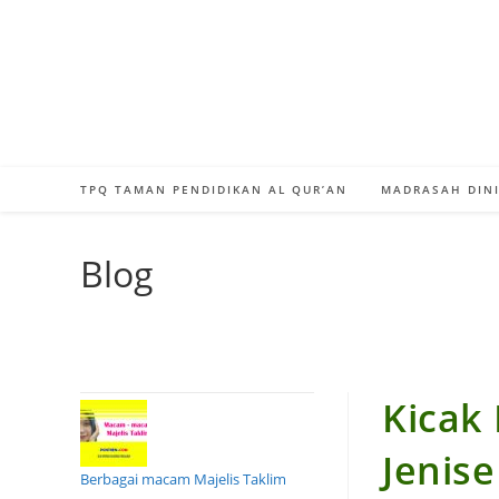
Skip
to
content
TPQ TAMAN PENDIDIKAN AL QUR’AN
MADRASAH DINI
Blog
Kicak
Jenis
Berbagai macam Majelis Taklim