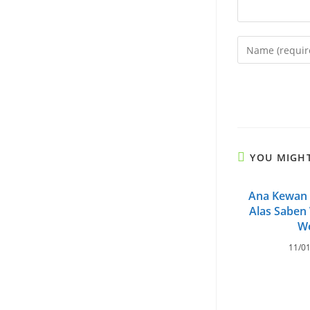
Enter
your
name
or
username
to
comment
YOU MIGHT
Ana Kewan
Alas Saben
W
11/0