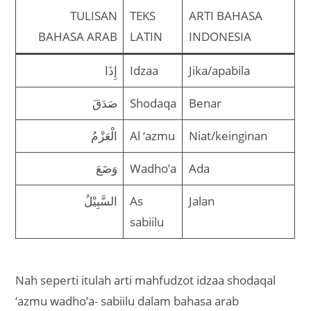
TULISAN
TEKS
ARTI BAHASA
BAHASA ARAB
LATIN
INDONESIA
إِذَا
Idzaa
Jika/apabila
صَدَقَ
Shodaqa
Benar
الْعَزْمُ
Al ‘azmu
Niat/keinginan
وَضَعَ
Wadho’a
Ada
السَّبِيْلُ
As
Jalan
sabiilu
Nah seperti itulah arti mahfudzot idzaa shodaqal
‘azmu wadho’a- sabiilu dalam bahasa arab