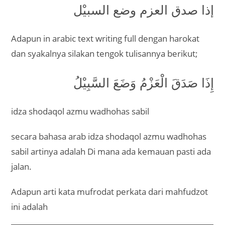
إذا صدق العزم وضع السبيْل
Adapun in arabic text writing full dengan harokat
dan syakalnya silakan tengok tulisannya berikut;
إِذَا صَدَقَ الْعَزْمُ وَضَعَ السَّبِيْلُ
idza shodaqol azmu wadhohas sabil
secara bahasa arab idza shodaqol azmu wadhohas
sabil artinya adalah Di mana ada kemauan pasti ada
jalan.
Adapun arti kata mufrodat perkata dari mahfudzot
ini adalah