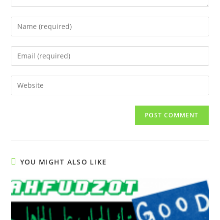
Enter
your
name
Enter
or
your
username
email
Enter
to
address
your
comment
to
website
comment
URL
(optional)
YOU MIGHT ALSO LIKE