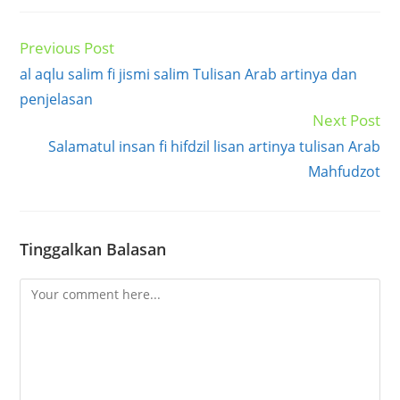
Previous Post
Read
more
al aqlu salim fi jismi salim Tulisan Arab artinya dan
articles
penjelasan
Next Post
Salamatul insan fi hifdzil lisan artinya tulisan Arab
Mahfudzot
Tinggalkan Balasan
Comment