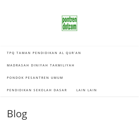
Skip
to
content
TPQ TAMAN PENDIDIKAN AL QUR’AN
MADRASAH DINIYAH TAKMILIYAH
PONDOK PESANTREN UMUM
PENDIDIKAN SEKOLAH DASAR
LAIN LAIN
Blog