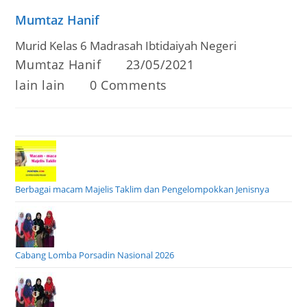
Mumtaz Hanif
Murid Kelas 6 Madrasah Ibtidaiyah Negeri
Post
Post
Mumtaz Hanif
23/05/2021
author:
published:
Post
Post
lain lain
0 Comments
category:
comments:
Berbagai macam Majelis Taklim dan Pengelompokkan Jenisnya
Cabang Lomba Porsadin Nasional 2026