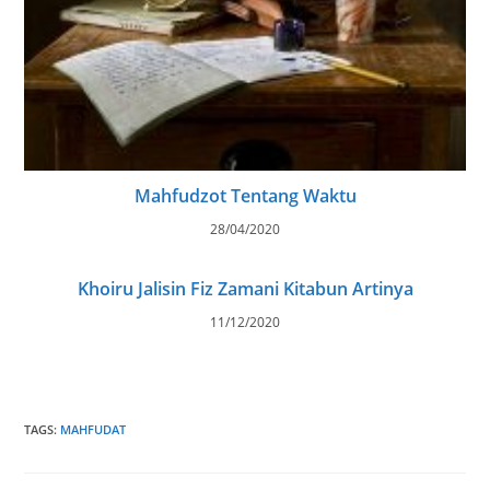
Mahfudzot Tentang Waktu
28/04/2020
Khoiru Jalisin Fiz Zamani Kitabun Artinya
11/12/2020
TAGS
:
MAHFUDAT