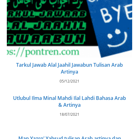
Tarkul Jawab Alal Jaahil Jawabun Tulisan Arab
Artinya
05/12/2021
Utlubul Ilma Minal Mahdi Ilal Lahdi Bahasa Arab
& Artinya
18/07/2021
Man Yazro’ Yahsud tulisan Arab artinya dan