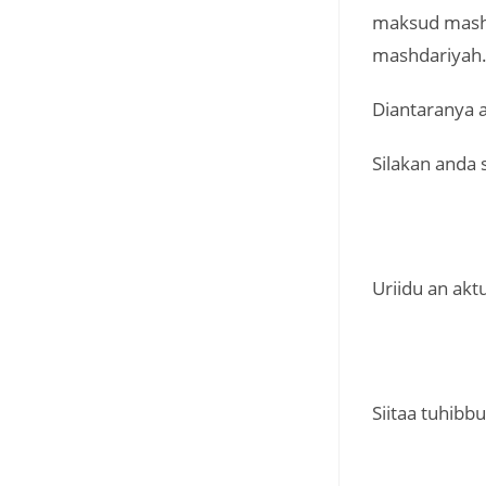
maksud mashd
mashdariyah
Silakan anda
Uriidu an akt
Siitaa tuhibb