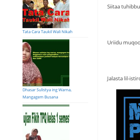
Siitaa tuhibb
Tata Cara Taukil Wali Nikah
Uriidu muqoo
Jalasta lil-is
Dhasar Sulistya ing Warna,
Mangagem Busana