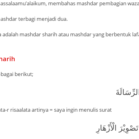
 assalaamu’alaikum, membahas mashdar pembagian waza
shdar terbagi menjadi dua.
 adalah mashdar sharih atau mashdar yang berbentuk la
harih
bagai berikut;
الرِّسَالَةَ
ta-r risaalata artinya = saya ingin menulis surat
َصْوِيْرَ الْأَزْهَارِ