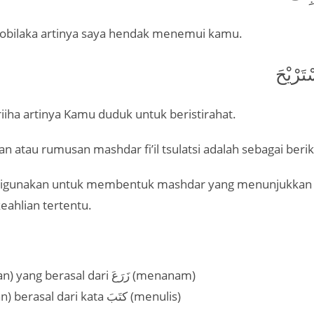
oobilaka artinya saya hendak menemui kamu.
َرْيْحَ
ariiha artinya Kamu duduk untuk beristirahat.
n atau rumusan mashdar fi’il tsulatsi adalah sebagai beriku
keahlian tertentu.
زِرَعَةٌ (pertanian) yang berasal dari زَرَعَ (menanam)
كِتَابَةٌ (penulisan) berasal dari kata كتَبَ (menulis)