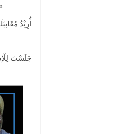
ga
أُرِيْدُ مُقَاببَلَ
جَلَسْتَ لِلْاِس