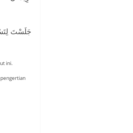
جَلَسْتَ لِتَسْت
t ini.