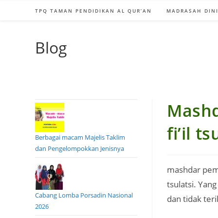
TPQ TAMAN PENDIDIKAN AL QUR’AN
MADRASAH DINI
Blog
Mashd
fi’il 
Berbagai macam Majelis Taklim
dan Pengelompokkan Jenisnya
mashdar pemb
tsulatsi. Ya
Cabang Lomba Porsadin Nasional
dan tidak ter
2026