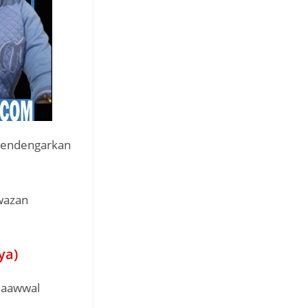
mendengarkan
wazan
ya)
uaawwal