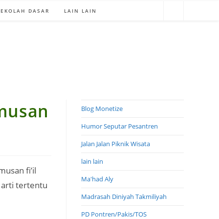
SEKOLAH DASAR
LAIN LAIN
umusan
Blog Monetize
Humor Seputar Pesantren
Jalan Jalan Piknik Wisata
lain lain
san fi’il
Ma'had Aly
rti tertentu
Madrasah Diniyah Takmiliyah
PD Pontren/Pakis/TOS