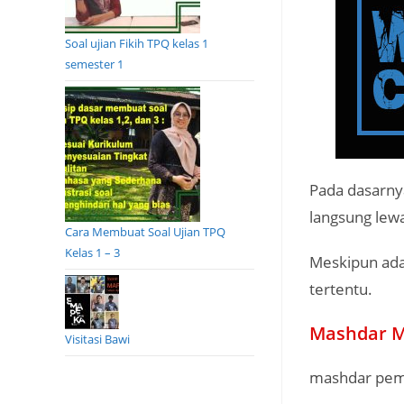
Soal ujian Fikih TPQ kelas 1
semester 1
Pada dasarny
langsung lewa
Cara Membuat Soal Ujian TPQ
Kelas 1 – 3
Meskipun ada
tertentu.
Mashdar M
Visitasi Bawi
mashdar pem