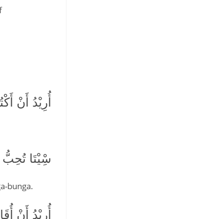
f
أُرِيْدُ أَنْ أَكْ
سِْيْتَا تُحِبُّ أ
ga-bunga.
أُرِيْدُ أَنْ أُقَا