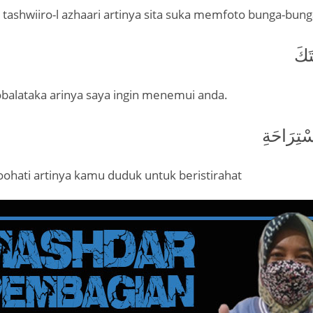
u tashwiiro-l azhaari artinya sita suka memfoto bunga-bun
تَكَ
balataka arinya saya ingin menemui anda.
ْتِرَاحَةِ
tiroohati artinya kamu duduk untuk beristirahat