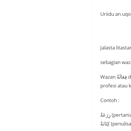
Uriidu an uq
Jalasta litast
sebagian waza
Wazan فِعَالَةٌ digunakan untuk membentuk mashdar yang menunjukkan pengertian
profesi atau 
Contoh :