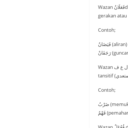
Wazan فَعَلَانُdigunakan untuk membentuk mashdar yang menunjukkan pengertian
gerakan atau
Contoh;
Wazan ل ع ف digunakan untuk membentuk mashdar yang berasal dari fi’il tsulatsi
Contoh;
Wazan فُعُوْلٌ digunakan untuk membentuk mashdar yang berasal dari fi’il tsulatsi