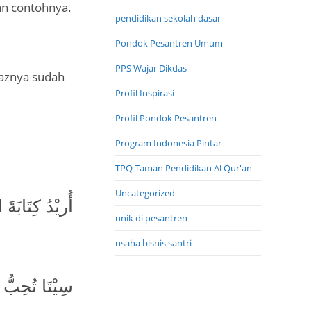
n contohnya.
pendidikan sekolah dasar
Pondok Pesantren Umum
PPS Wajar Dikdas
faznya sudah
Profil Inspirasi
Profil Pondok Pesantren
Program Indonesia Pintar
TPQ Taman Pendidikan Al Qur'an
Uncategorized
أُريْدُ كِتَابَةَ 
unik di pesantren
usaha bisnis santri
سِيْتَا تُحِبُّ ت