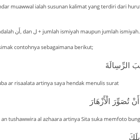
ar muawwal ialah susunan kalimat yang terdiri dari huru
.
Diantaranya adalah أَن, dan ل + jumlah ismiyah maupun jumlah ismiyah.
 simak contohnya sebagaimana berikut;
تُبَ الرِّسِالَةَ
uba ar risaalata artinya saya hendak menulis surat
َنْ تُصَوِّرَ الْأَزْهَارَ
u an tushawwira al azhaara artinya Sita suka memfoto bun
بِلَكَ