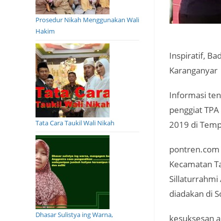
Prosedur Nikah Menggunakan Wali
Hakim
Inspiratif, 
Karanganyar
Informasi ten
penggiat TPA
Tata Cara Taukil Wali Nikah
2019 di Temp
pontren.com 
Kecamatan Ta
Sillaturrahm
diadakan di 
Dhasar Sulistya ing Warna,
kesuksesan ac