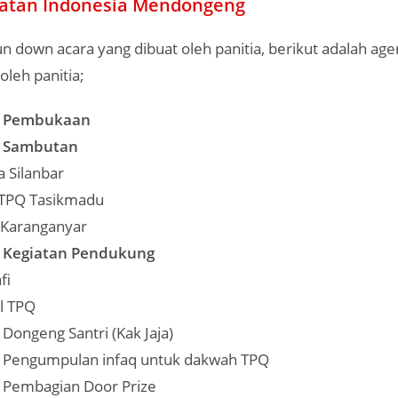
iatan Indonesia Mendongeng
 down acara yang dibuat oleh panitia, berikut adalah age
oleh panitia;
 : Pembukaan
 : Sambutan
a Silanbar
 TPQ Tasikmadu
 Karanganyar
: Kegiatan Pendukung
fi
l TPQ
 Dongeng Santri (Kak Jaja)
: Pengumpulan infaq untuk dakwah TPQ
: Pembagian Door Prize