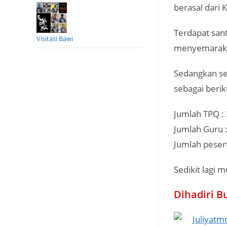
berasal dari
Terdapat sant
Visitasi Bawi
menyemarakka
Sedangkan sec
sebagai berik
Jumlah TPQ :
Jumlah Guru :
Jumlah pesert
Sedikit lagi 
Dihadiri B