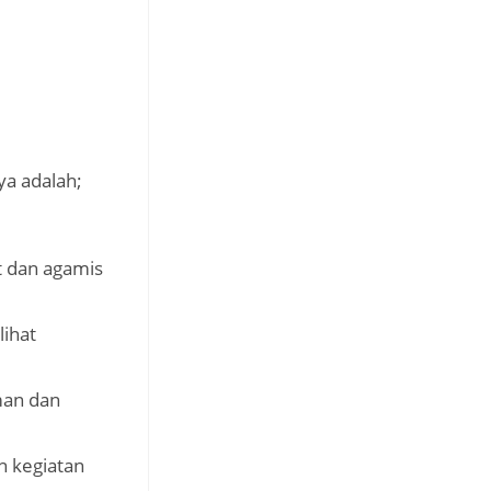
ya adalah;
t dan agamis
ihat
man dan
n kegiatan