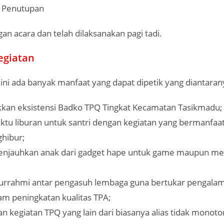
: Penutupan
gan acara dan telah dilaksanakan pagi tadi.
egiatan
 ini ada banyak manfaat yang dapat dipetik yang diantaran
an eksistensi Badko TPQ Tingkat Kecamatan Tasikmadu;
ktu liburan untuk santri dengan kegiatan yang bermanfaa
hibur;
enjauhkan anak dari gadget hape untuk game maupun mel
aturrahmi antar pengasuh lembaga guna bertukar pengala
lam peningkatan kualitas TPA;
 kegiatan TPQ yang lain dari biasanya alias tidak monoto