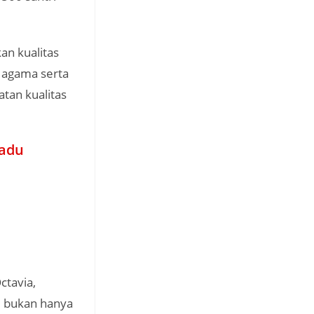
an kualitas
n agama serta
tan kualitas
madu
ctavia,
i bukan hanya