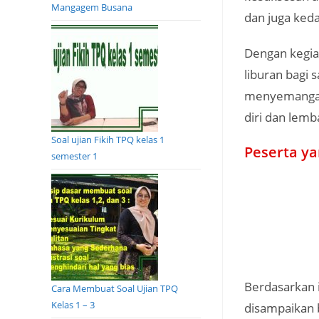
Mangagem Busana
dan juga keda
Dengan kegia
liburan bagi 
menyemangati
diri dan lemb
Soal ujian Fikih TPQ kelas 1
Peserta y
semester 1
Berdasarkan i
Cara Membuat Soal Ujian TPQ
Kelas 1 – 3
disampaikan 