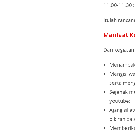
11.00-11.30 
Itulah rancan
Manfaat K
Dari kegiatan
Menampakk
Mengisi wa
serta meng
Sejenak m
youtube;
Ajang sill
pikiran da
Memberikan