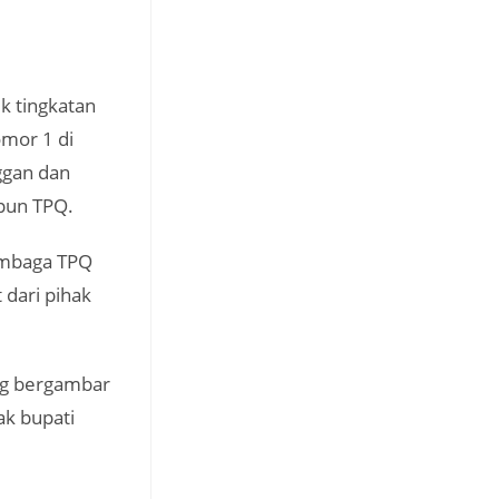
k tingkatan
mor 1 di
ggan dan
pun TPQ.
embaga TPQ
dari pihak
ang bergambar
k bupati