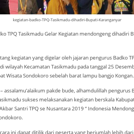
kegiatan-badko-TPQ-Tasikmadu-dihadiri-Bupati-Karanganyar
Badko TPQ Tasikmadu Gelar Kegiatan mendongeng dihadiri B
tang kegiatan yang digelar oleh jajaran pengurus Badko T
 di wilayah Kecamatan Tasikmadu pada tanggal 25 Desem
at Wisata Sondokoro sebelah barat lampu bangjo Kongan.
– assalamu’alaikum pakde bude, alhamdulillah pengurus 
sikmadu sukses melaksanakan kegiatan berskala Kabupa
i Akbar Santri TPQ se Nusantara 2019 “ Indonesia Mendon
Sondokoro.
ara ini dapat ditilik dari peserta yang berjumlah lebih dari