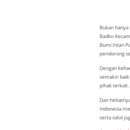
Bukan hanya 
Badko Kecama
Bumi Intan P
pendorong se
Dengan kehad
semakin baik
pihak terkait.
Dan hebatnya
Indonesia me
serta salut j