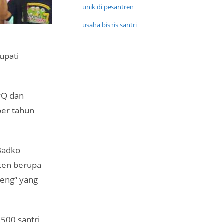
unik di pesantren
usaha bisnis santri
upati
PQ dan
ber tahun
Badko
ten berupa
geng“ yang
 500 santri