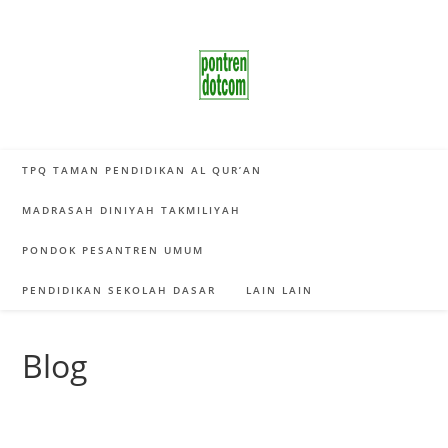
Skip
to
content
TPQ TAMAN PENDIDIKAN AL QUR’AN
MADRASAH DINIYAH TAKMILIYAH
PONDOK PESANTREN UMUM
PENDIDIKAN SEKOLAH DASAR
LAIN LAIN
Blog