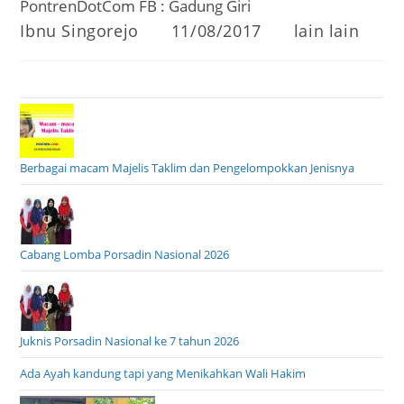
PontrenDotCom FB : Gadung Giri
Post
Post
Post
Ibnu Singorejo
11/08/2017
lain lain
author:
published:
category:
Berbagai macam Majelis Taklim dan Pengelompokkan Jenisnya
Cabang Lomba Porsadin Nasional 2026
Juknis Porsadin Nasional ke 7 tahun 2026
Ada Ayah kandung tapi yang Menikahkan Wali Hakim