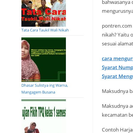
bahwasanya 
mengurusnya 
pontren.com 
Tata Cara Taukil Wali Nikah
nikah? Yaitu
sesuai alamat
cara mengur
Syarat Nump
Syarat Mengu
Dhasar Sulistya ing Warna,
Maksudnya b
Mangagem Busana
Maksudnya ad
kecamatan ber
Contoh Harja