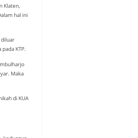
 Klaten,
alam hal ini
diluar
a pada KTP.
Umbulharjo
yar. Maka
ikah di KUA