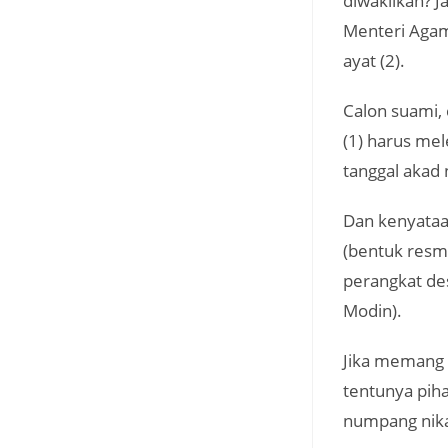
diwakilkan? J
Menteri Agam
ayat (2).
Calon suami, 
(1) harus mel
tanggal akad 
Dan kenyataa
(bentuk resm
perangkat de
Modin).
Jika memang 
tentunya pih
numpang nika