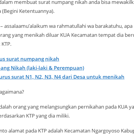
dalam membuat surat numpang nikah anda bisa mewakilk
(Begini Ketentuannya).
– assalaamu’alaikum wa rahmatullahi wa barakatuhu, apa
 orang yang menikah diluar KUA Kecamatan tempat dia berd
 KTP.
us surat numpang nikah
ang Nikah (laki-laki & Perempuan)
rus surat N1, N2, N3, N4 dari Desa untuk menikah
agaimana?
alah orang yang melangsungkan pernikahan pada KUA y
dasarkan KTP yang dia miliki.
nto alamat pada KTP adalah Kecamatan Ngargoyoso Kabu