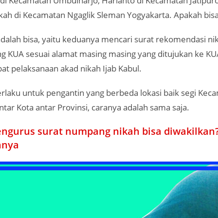
i di Kecamatan Umbulharjo, Harianto di Kecamatan Jatipur
ah di Kecamatan Ngaglik Sleman Yogyakarta. Apakah bis
dalah bisa, yaitu keduanya mencari surat rekomendasi nik
g KUA sesuai alamat masing masing yang ditujukan ke KU
at pelaksanaan akad nikah Ijab Kabul.
berlaku untuk pengantin yang berbeda lokasi baik segi Kec
tar Kota antar Provinsi, caranya adalah sama saja.
ngurus surat numpang nikah bisa diwakilkan?
nnya