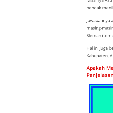
Misalnya Ast
hendak menik
Jawabannya a
masing-masin
Sleman (temp
Hal ini juga 
Kabupaten, An
Apakah Me
Penjelasa