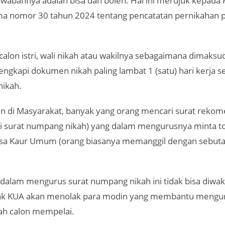
awabannya adalah bisa dan boleh. Hal ini merujuk kepada
a nomor 30 tahun 2024 tentang pencatatan pernikahan p
calon istri, wali nikah atau wakilnya sebagaimana dimaksu
engkapi dokumen nikah paling lambat 1 (satu) hari kerja 
nikah.
n di Masyarakat, banyak yang orang mencari surat rekom
i surat numpang nikah) yang dalam mengurusnya minta t
sa Kaur Umum (orang biasanya memanggil dengan sebuta
dalam mengurus surat numpang nikah ini tidak bisa diwaki
ak KUA akan menolak para modin yang membantu mengur
h calon mempelai.