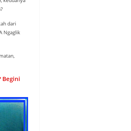
o, keduanya
a?
ah dari
A Ngaglik
amatan,
 Begini