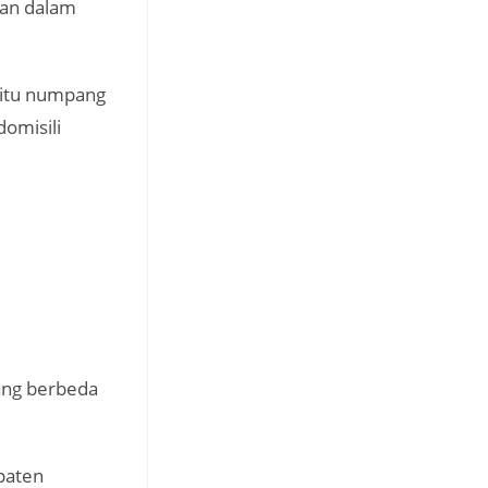
an dalam
 itu numpang
omisili
ang berbeda
paten