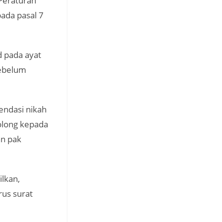
 Peraturan
ada pasal 7
d pada ayat
sebelum
endasi nikah
olong kepada
n pak
lkan,
us surat