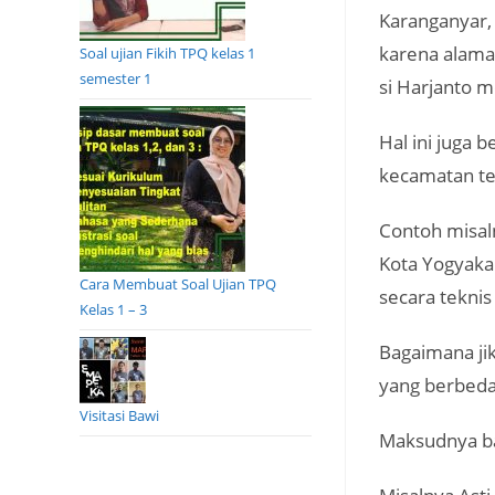
Karanganyar,
karena alamat
Soal ujian Fikih TPQ kelas 1
semester 1
si Harjanto 
Hal ini juga 
kecamatan te
Contoh misal
Kota Yogyaka
Cara Membuat Soal Ujian TPQ
secara teknis
Kelas 1 – 3
Bagaimana ji
yang berbed
Visitasi Bawi
Maksudnya b