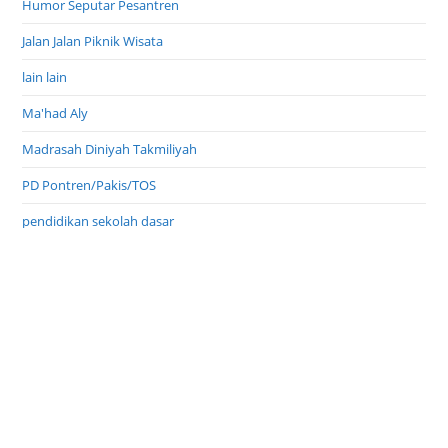
Humor Seputar Pesantren
Jalan Jalan Piknik Wisata
lain lain
Ma'had Aly
Madrasah Diniyah Takmiliyah
PD Pontren/Pakis/TOS
pendidikan sekolah dasar
Pondok Pesantren Umum
PPS Wajar Dikdas
Profil Inspirasi
Profil Pondok Pesantren
Program Indonesia Pintar
TPQ Taman Pendidikan Al Qur'an