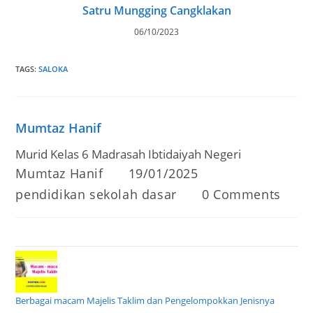
Satru Mungging Cangklakan
06/10/2023
TAGS
:
SALOKA
Mumtaz Hanif
Murid Kelas 6 Madrasah Ibtidaiyah Negeri
Post
Post
Mumtaz Hanif
19/01/2025
author:
published:
Post
Post
pendidikan sekolah dasar
0 Comments
category:
comments:
Berbagai macam Majelis Taklim dan Pengelompokkan Jenisnya