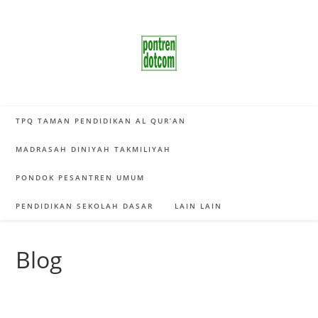
Skip
to
content
TPQ TAMAN PENDIDIKAN AL QUR’AN
MADRASAH DINIYAH TAKMILIYAH
PONDOK PESANTREN UMUM
PENDIDIKAN SEKOLAH DASAR
LAIN LAIN
Blog