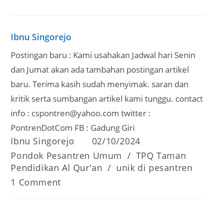
Ibnu Singorejo
Postingan baru : Kami usahakan Jadwal hari Senin
dan Jumat akan ada tambahan postingan artikel
baru. Terima kasih sudah menyimak. saran dan
kritik serta sumbangan artikel kami tunggu. contact
info : cspontren@yahoo.com twitter :
PontrenDotCom FB : Gadung Giri
Post
Post
Ibnu Singorejo
02/10/2024
author:
published:
Post
Pondok Pesantren Umum
/
TPQ Taman
category:
Pendidikan Al Qur'an
/
unik di pesantren
Post
1 Comment
comments: