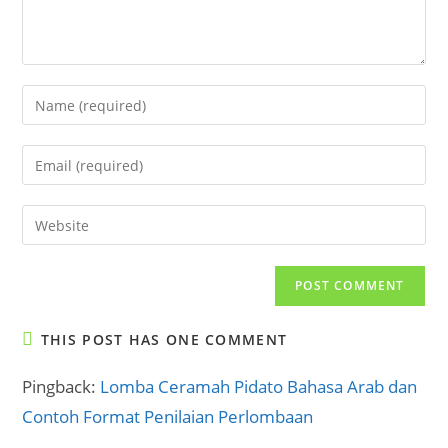
Enter
your
name
Enter
or
your
username
email
Enter
to
address
your
comment
to
website
comment
URL
(optional)
THIS POST HAS ONE COMMENT
Pingback:
Lomba Ceramah Pidato Bahasa Arab dan
Contoh Format Penilaian Perlombaan