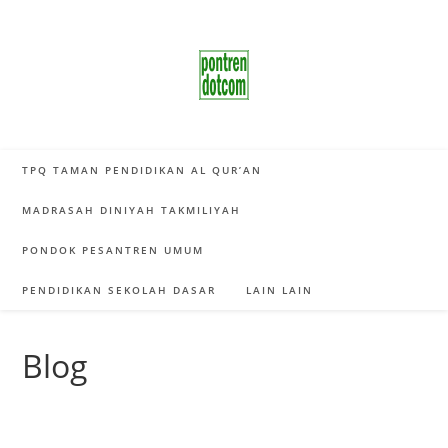
Skip
to
content
TPQ TAMAN PENDIDIKAN AL QUR’AN
MADRASAH DINIYAH TAKMILIYAH
PONDOK PESANTREN UMUM
PENDIDIKAN SEKOLAH DASAR
LAIN LAIN
Blog