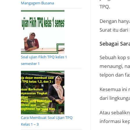
Mangagem Busana
TPQ.
Dengan hanya 
Surat itu dar
Sebagai Sar
Sebuah kop s
Soal ujian Fikih TPQ kelas 1
semester 1
menaungi, na
telpon dan f
Kesemua ini 
dari lingkung
Atau sebalik
Cara Membuat Soal Ujian TPQ
informasi ke
Kelas 1 – 3