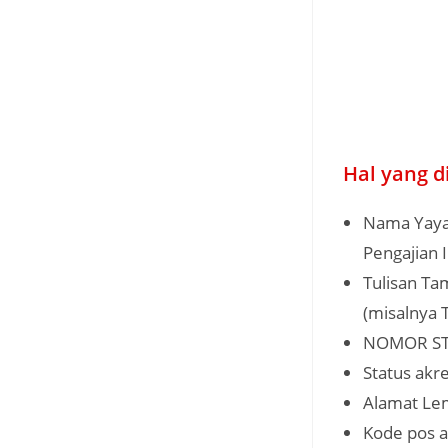
Hal yang 
Nama Yayas
Pengajian 
Tulisan Ta
(misalnya 
NOMOR ST
Status akre
Alamat Le
Kode pos a