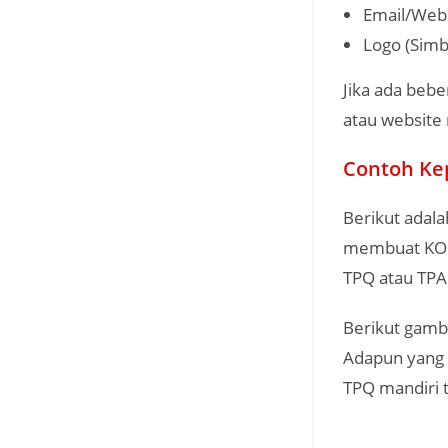
Email/Websi
Logo (Simb
Jika ada beber
atau website
Contoh Kep
Berikut adal
membuat KOP 
TPQ atau TPA
Berikut gamb
Adapun yang 
TPQ mandiri 