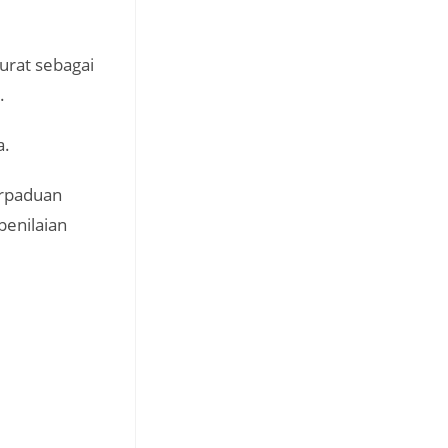
rat sebagai
.
a.
erpaduan
penilaian