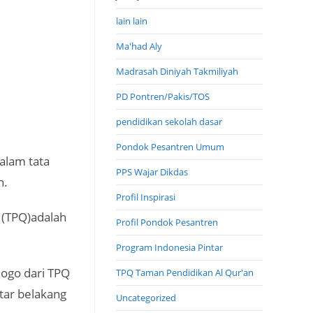
lain lain
Ma'had Aly
Madrasah Diniyah Takmiliyah
PD Pontren/Pakis/TOS
pendidikan sekolah dasar
Pondok Pesantren Umum
alam tata
PPS Wajar Dikdas
n.
Profil Inspirasi
 (TPQ)adalah
Profil Pondok Pesantren
Program Indonesia Pintar
logo dari TPQ
TPQ Taman Pendidikan Al Qur'an
atar belakang
Uncategorized