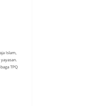
ja Islam,
k yayasan.
embaga TPQ