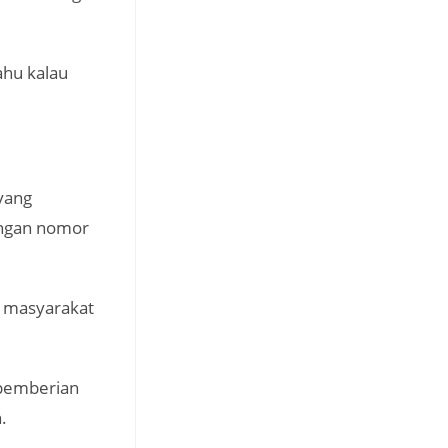
ahu kalau
yang
engan nomor
u masyarakat
 pemberian
.