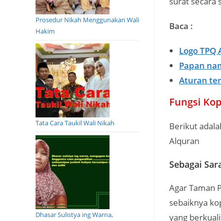
surat secara 
Prosedur Nikah Menggunakan Wali
Baca :
Hakim
Logo TPQ 
Papan nam
Aturan te
Fungsi Kop
Tata Cara Taukil Wali Nikah
Berikut adal
Alquran
Sebagai Sar
Agar Taman P
sebaiknya kop
Dhasar Sulistya ing Warna,
yang berkuali