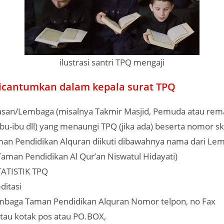
ilustrasi santri TPQ mengaji
dicantumkan dalam kepala surat TPQ
an/Lembaga (misalnya Takmir Masjid, Pemuda atau rema
Ibu-ibu dll) yang menaungi TPQ (jika ada) beserta nomor s
man Pendidikan Alquran diikuti dibawahnya nama dari L
Taman Pendidikan Al Qur’an Niswatul Hidayati)
ATISTIK TPQ
ditasi
mbaga Taman Pendidikan Alquran Nomor telpon, no Fax
tau kotak pos atau PO.BOX,