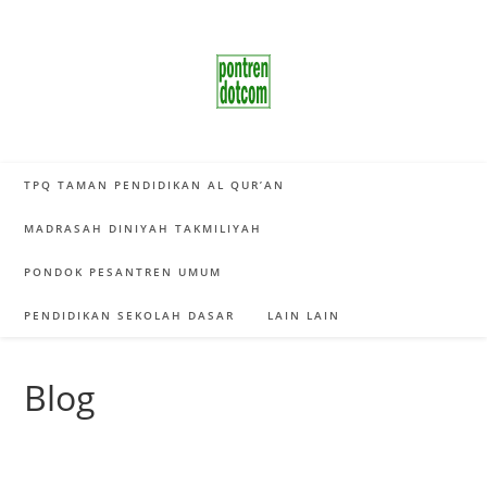
Skip
to
content
TPQ TAMAN PENDIDIKAN AL QUR’AN
MADRASAH DINIYAH TAKMILIYAH
PONDOK PESANTREN UMUM
PENDIDIKAN SEKOLAH DASAR
LAIN LAIN
Blog