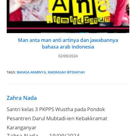
Man anta man anti artinya dan jawabannya
bahasa arab indonesia
02/09/2024
TAGS
:
BAHASA ARABNYA
,
MADRASAH IBTIDAIYAH
Zahra Nada
Santri kelas 3 PKPPS Wustha pada Pondok
Pesantren Darul Mubtadi-ien Kebakkramat
Karanganyar
Post
Post
Zahra Nada
19/09/2024