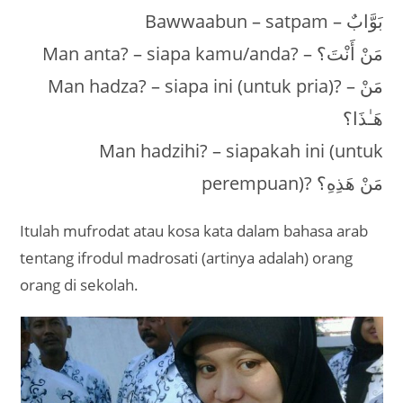
Bawwaabun – satpam – بَوَّابٌ
Man anta? – siapa kamu/anda? – مَنْ أَنْتَ؟
Man hadza? – siapa ini (untuk pria)? – مَنْ
هَـٰذَا؟
Man hadzihi? – siapakah ini (untuk
perempuan)? مَنْ هَذِهِ؟
Itulah mufrodat atau kosa kata dalam bahasa arab
tentang ifrodul madrosati (artinya adalah) orang
orang di sekolah.