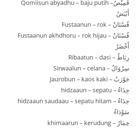
Qomiisun abyadhu – baju putih –قَمِيْصٌ
أَبْيَضُ
Fustaanun – rok – فُسْتَانٌ
Fustaanun akhdhoru – rok hijau – فُسْتَانٌ
أَخْضَرُ
Ribaatun – dasi – رِبَاطٌ
Sirwaalun – celana – سِرْوَالٌ
Jaurobun – kaos kaki – جَوْرَبٌ
hidzaaun – sepatu – حِذَاءٌ
hidzaaun saudaau – sepatu hitam – حِذَاءٌ
سَوْدَاءُ
khimaarun – kerudung – خِمَارٌ