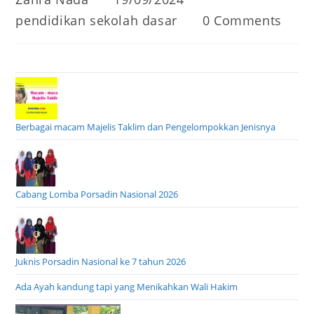
author:
published:
Post
Post
pendidikan sekolah dasar
0 Comments
category:
comments:
Berbagai macam Majelis Taklim dan Pengelompokkan Jenisnya
Cabang Lomba Porsadin Nasional 2026
Juknis Porsadin Nasional ke 7 tahun 2026
Ada Ayah kandung tapi yang Menikahkan Wali Hakim