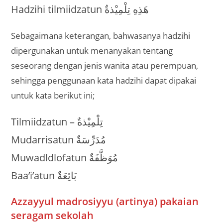
Hadzihi tilmiidzatun هَذِهِ تِلْمِيْذةٌ
Sebagaimana keterangan, bahwasanya hadzihi
dipergunakan untuk menanyakan tentang
seseorang dengan jenis wanita atau perempuan,
sehingga penggunaan kata hadzihi dapat dipakai
untuk kata berikut ini;
Tilmiidzatun – تِلْمِيْذةٌ
Mudarrisatun مُدَرِّسَةٌ
Muwadldlofatun مُوَظَّفَةٌ
Baa’i’atun بَائِعَةٌ
Azzayyul madrosiyyu (artinya) pakaian
seragam sekolah