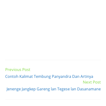
Previous Post
Read
more
Contoh Kalimat Tembung Panyandra Dan Artinya
articles
Next Post
Jenenge Jangkep Gareng lan Tegese lan Dasanamane