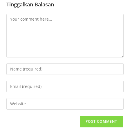
Tinggalkan Balasan
Comment
Enter
your
name
Enter
or
your
username
email
Enter
to
address
your
comment
to
website
comment
URL