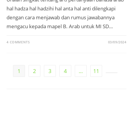
hal hadza hal hadzihi hal anta hal anti dilengkapi
dengan cara menjawab dan rumus jawabannya
mengacu kepada mapel B. Arab untuk MI SD…
4 COMMENTS
03/09/2024
1
2
3
4
…
11
Go to the 