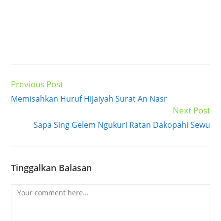
Lan menawa ana
wong adol mbako diambungi
tegese yaiku mbakone sing diambungi, dudu bakule
mbako.
Demikianlah cangkriman plesetan basa Jawa ana
wong adol pitik sikile disrimpunge lengkap dengan
jawabannya atau batangane tegese lan bedhekane.
Maturnuwun sudah mampir ke blog sederhana ini,
salam kenal wilujeng siang dan wassalamu’alaikum.