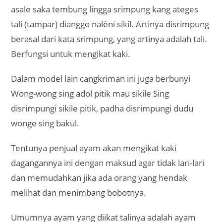
Cangkriman plesedan / blenderan adalah teka teki
atau tebak-tebakan bahasa Jawa yang mengandung
maksud untuk menjebak, memplesetkan, bukan
kalimat yang sebagaimana dalam pertanyaan.
Mengandung arti lain namun jawabannya atau
kalimatnya meleset dari perkiraan.
Tegese lan Bedhekane Cangkriman Wong
Adol Pitik Padha Disrimpungi Tegese
Yaiku
Dalam hal ini tegese utawa batangane cangkriman
blenderan sing unine Wong wong sing adol pitik
mau sikile Padha disrimpungi yaiku sikil pitik sik di
srimpung, dudu sikile wong kang adol (pitik).