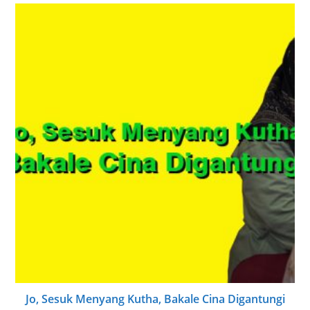
Cangkriman
17/02/2024
Geneya Sing Dienggo Urug Rel Sepur Kae kok
Ngganggo Krikil?
03/03/2024