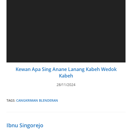
Ana Kapal Disawat Watu Bisa Kerem, Kira Kira
Gedhe Apane
10/07/2024
Ana Gedhang Awoh Gori Pitik Ndhase Telu Kyai
Dhalang Yen Mati Sapa Sing Mikul
02/07/2023