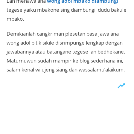
Umumnya ayam yang diikat talinya adalah ayam
kampung. Alasannya karena dia lebih aktif dan
cepat serta taktis dalam bergerak. Meski begitu,
dalam rangka antisipasi, penjual ayam juga
adakalanya mengikat ayam lehor atau ras supaya
tidak merepotkan kala sedang berjualan.
Sama juga dengan pertanyaan cangkriman
blenderan yang sejenis sebagaimana berikut ini.
Jawaban untuk kelanjutan dari cangkriman
blenderan ini adalah sebagai berikut;
wong adol krambil dikepruki tegese kambile sik
dikepruki, dudu wonge.
wong adol tempe diwudani tegese yaiku tempene
sik diwudani, dudu wong sing dodol tempe.