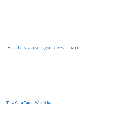
Cabang Lomba Porsadin Nasional 2026
Juknis Porsadin Nasional ke 7 tahun 2026
Ada Ayah kandung tapi yang Menikahkan Wali Hakim
Prosedur Nikah Menggunakan Wali Hakim