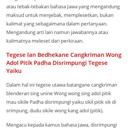
Wah, wingi pasar ana geger-gegeran, wong adol
pitik padha disrimpungi, wong adol krambil
dikepruki, wong adol tempe diwudani, wong adol
mbako diambungi.
pontren.com – assalaamu’alaikum wa rahmatullahi
wa barakatuhu, cangkriman ana ing ndhuwur kalebu
jinise
cangkriman blenderan utawa plesetan
.
Teka- teki (tebak-tebakan berbahasa Jawa) diatas
masuk dalam kategori cangkriman blesedan.
Apa itu cangkriman blenderan utawa cangkriman
plesetan? Yaiku cangkriman sing batangane ngemu
srekalan utawa plesedan, dudu ukara sing muni.
Ngemu teges liya,nanging ukarane mleset.