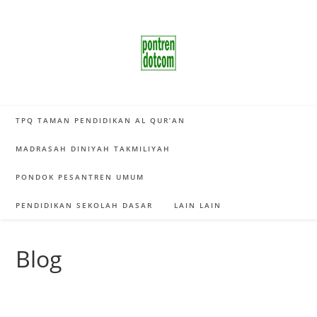
Skip
to
content
TPQ TAMAN PENDIDIKAN AL QUR’AN
MADRASAH DINIYAH TAKMILIYAH
PONDOK PESANTREN UMUM
PENDIDIKAN SEKOLAH DASAR
LAIN LAIN
Blog