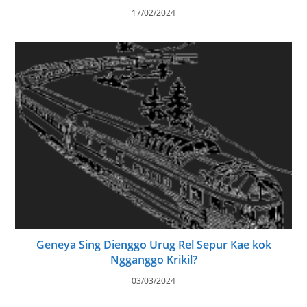
Sandal Sing gawe iki cap Ratu Tegese Cangkriman
Kelebu
31/05/2023
Enak Endi Daging Kucing Karo Daging Pitik Kalebu