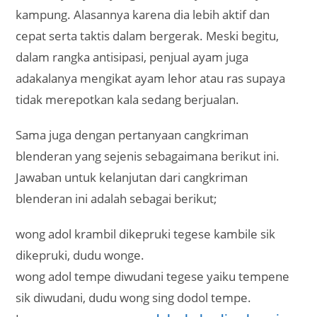
Mengacu kepada kamus bahasa Jawa, disrimpungi
asale saka tembung lingga srimpung kang ateges
tali (tampar) dianggo nalèni sikil. Artinya disrimpung
berasal dari kata srimpung, yang artinya adalah tali.
Berfungsi untuk mengikat kaki.
Dalam model lain cangkriman ini juga berbunyi
Wong-wong sing adol pitik mau sikile Sing
disrimpungi sikile pitik, padha disrimpungi dudu
wonge sing bakul.
Tentunya penjual ayam akan mengikat kaki
dagangannya ini dengan maksud agar tidak lari-lari
dan memudahkan jika ada orang yang hendak
melihat dan menimbang bobotnya.