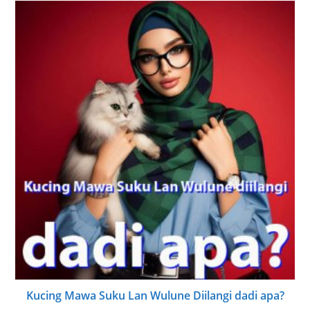
Jo, Sesuk Menyang Kutha, Bakale Cina Digantungi
22/07/2024
Ana Wong Sing Adol Mbako Diambungi Tegese
Cangkriman
18/02/2024