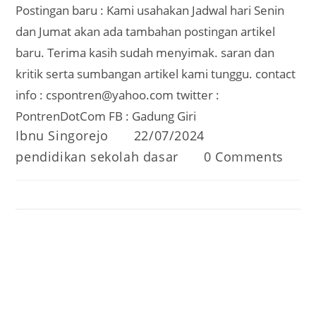
Kewan Apa Sing Anane Lanang Kabeh Wedok
Kabeh
28/11/2024
TAGS
:
CANGKRIMAN BLENDERAN
Ibnu Singorejo