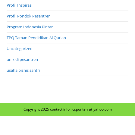
Profil Inspirasi
Profil Pondok Pesantren
Program Indonesia Pintar
TPQ Taman Pendidikan Al Qur'an
Uncategorized
unik di pesantren
usaha bisnis santri
Copyright 2025 contact info : csponten[at]yahoo.com