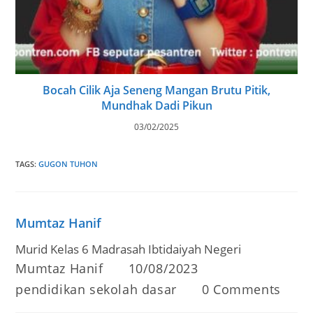
Bocah Cilik Aja Seneng Mangan Brutu Pitik,
Mundhak Dadi Pikun
03/02/2025
TAGS
:
GUGON TUHON
Mumtaz Hanif
Murid Kelas 6 Madrasah Ibtidaiyah Negeri
Post
Post
Mumtaz Hanif
10/08/2023
author:
published:
Post
Post
pendidikan sekolah dasar
0 Comments
category:
comments: