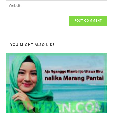
email
Enter
to
address
your
comment
to
website
comment
URL
(optional)
YOU MIGHT ALSO LIKE