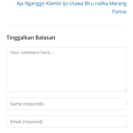
Aja Nganggo Klambi Ijo Utawa Biru nalika Marang
Pantai
Tinggalkan Balasan
Comment
Enter
your
name
Enter
or
your
username