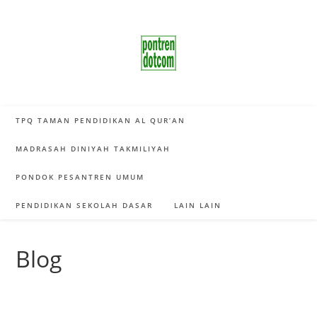
Skip
to
content
TPQ TAMAN PENDIDIKAN AL QUR’AN
MADRASAH DINIYAH TAKMILIYAH
PONDOK PESANTREN UMUM
PENDIDIKAN SEKOLAH DASAR
LAIN LAIN
Blog