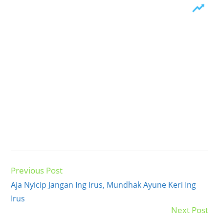
Previous Post
Read
more
Aja Nyicip Jangan Ing Irus, Mundhak Ayune Keri Ing
articles
Irus
Next Post