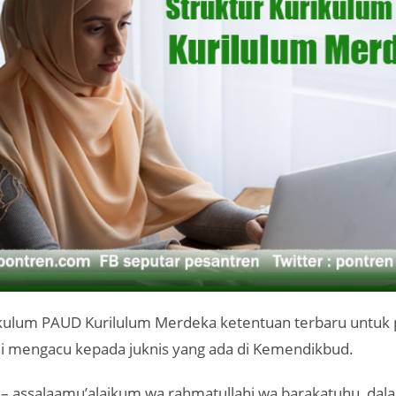
ikulum PAUD Kurilulum Merdeka ketentuan terbaru untuk 
ni mengacu kepada juknis yang ada di Kemendikbud.
– assalaamu’alaikum wa rahmatullahi wa barakatuhu, dala