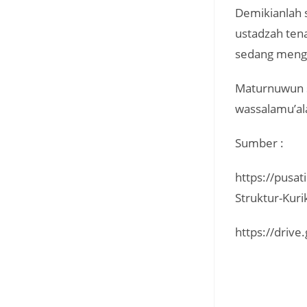
Demikianlah s
ustadzah ten
sedang menge
Maturnuwun s
wassalamu’al
Sumber :
https://pusa
Struktur-Kur
https://dri