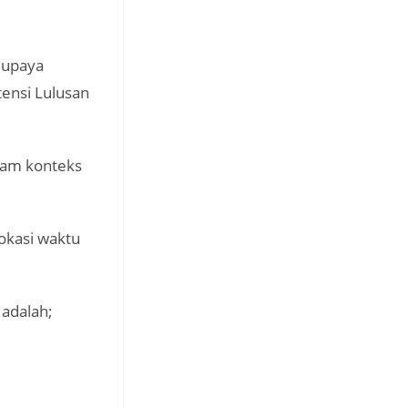
 upaya
tensi Lulusan
lam konteks
okasi waktu
 adalah;