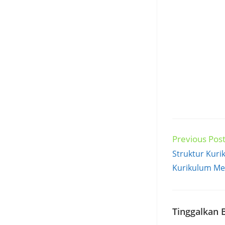
Previous Pos
Read
more
Struktur Kuri
articles
Kurikulum Me
Tinggalkan 