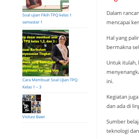
Dalam rancang
Soal ujian Fikih TPQ kelas 1
mencapai kem
semester 1
Hal yang pali
bermakna seb
Untuk itulah,
menyenangkan
Cara Membuat Soal Ujian TPQ
ini.
Kelas 1 – 3
Kegiatan jug
dan ada di li
Visitasi Bawi
Sumber belaj
teknologi da