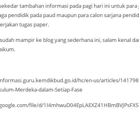
ekedar tambahan informasi pada pagi hari ini untuk para
aga pendidik pada paud maupun para calon sarjana pendid
rjakan tugas paper.
udah mampir ke blog yang sederhana ini, salam kenal da
aikum.
tinformasi.guru.kemdikbud.go.id/hc/en-us/articles/1417
ikulum-Merdeka-dalam-Setiap-Fase
ve.google.com/file/d/1I4mhwuD04EpLAEXZ41HBmBVJPsFXS