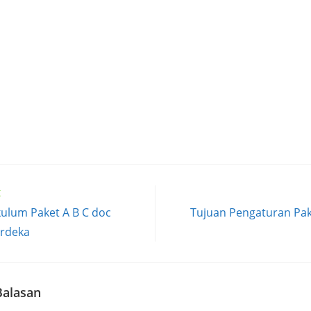
t
kulum Paket A B C doc
Tujuan Pengaturan Pa
rdeka
Balasan