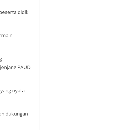
peserta didik
ermain
g
 jenjang PAUD
 yang nyata
gan dukungan