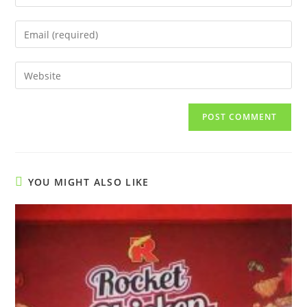
your
name
Enter
or
your
username
email
Enter
to
address
your
comment
to
website
comment
URL
(optional)
YOU MIGHT ALSO LIKE