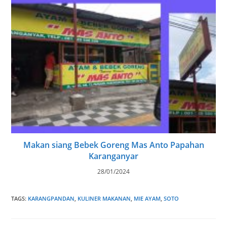
Makan siang Bebek Goreng Mas Anto Papahan
Karanganyar
28/01/2024
TAGS
:
KARANGPANDAN
,
KULINER MAKANAN
,
MIE AYAM
,
SOTO