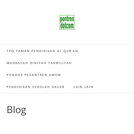
Skip
to
content
TPQ TAMAN PENDIDIKAN AL QUR’AN
MADRASAH DINIYAH TAKMILIYAH
PONDOK PESANTREN UMUM
PENDIDIKAN SEKOLAH DASAR
LAIN LAIN
Blog