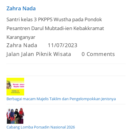
Zahra Nada
Santri kelas 3 PKPPS Wustha pada Pondok
Pesantren Darul Mubtadi-ien Kebakkramat
Karanganyar
Post
Post
Zahra Nada
11/07/2023
author:
published:
Post
Post
Jalan Jalan Piknik Wisata
0 Comments
category:
comments:
Berbagai macam Majelis Taklim dan Pengelompokkan Jenisnya
Cabang Lomba Porsadin Nasional 2026