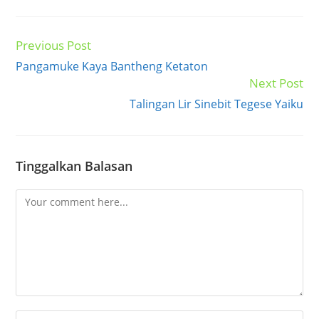
Previous Post
Read
more
Pangamuke Kaya Bantheng Ketaton
articles
Next Post
Talingan Lir Sinebit Tegese Yaiku
Tinggalkan Balasan
Comment
Enter