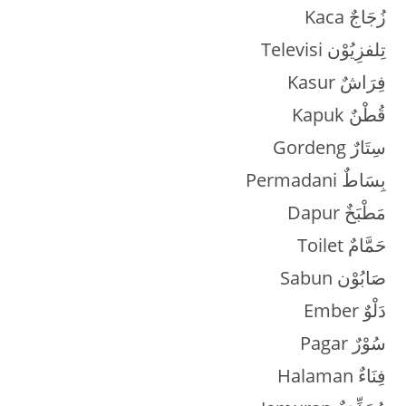
Kaca زُجَاجٌ
Televisi تِلفزِيُوْن
Kasur فِرَاشٌ
Kapuk قُطْنٌ
Gordeng سِتَارٌ
Permadani بِسَاطٌ
Dapur مَطْبَخٌ
Toilet حَمَّامٌ
Sabun صَابُوْن
Ember دَلْوٌ
Pagar سُوْرٌ
Halaman فِنَاءٌ