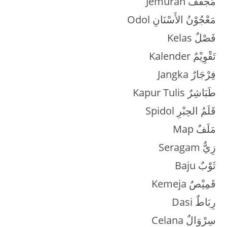
Jemuran مُجَفِّفٌ
Odol مَعْجُوْنُ الأَسْنَانِ
Kelas فَصْلٌ
Kalender تَقْوِيْمٌ
Jangka فِرْجَارٌ
Kapur Tulis طَبَاشِرٌ
Spidol قَلَمُ الحِبْرِ
Map مَلَفٌ
Seragam زِيٌّ
Baju ثَوْبٌ
Kemeja قَمِيْصٌ
Dasi رِبَاطٌ
Celana سِرْوَالٌ