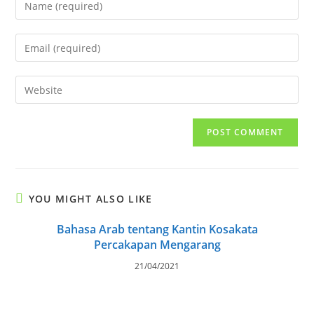
your
name
Enter
or
your
username
email
Enter
to
address
your
comment
to
website
comment
URL
(optional)
YOU MIGHT ALSO LIKE
Bahasa Arab tentang Kantin Kosakata
Percakapan Mengarang
21/04/2021