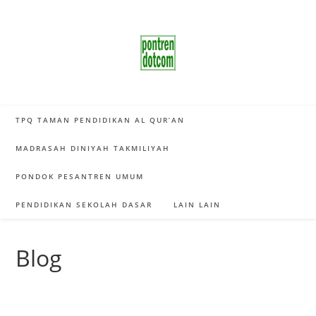
Skip
to
content
TPQ TAMAN PENDIDIKAN AL QUR’AN
MADRASAH DINIYAH TAKMILIYAH
PONDOK PESANTREN UMUM
PENDIDIKAN SEKOLAH DASAR
LAIN LAIN
Blog