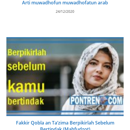
Arti muwadhofun muwadhofatun arab
24/12/2020
Fakkir Qobla an Ta’zima Berpikirlah Sebelum
Bertindak (Mahfudzot)