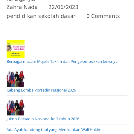
Post
Post
Zahra Nada
22/06/2023
author:
published:
Post
Post
pendidikan sekolah dasar
0 Comments
category:
comments:
Berbagai macam Majelis Taklim dan Pengelompokkan Jenisnya
Cabang Lomba Porsadin Nasional 2026
Juknis Porsadin Nasional ke 7 tahun 2026
Ada Ayah kandung tapi yang Menikahkan Wali Hakim