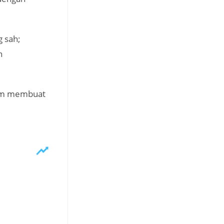
g sah;
n
alam membuat