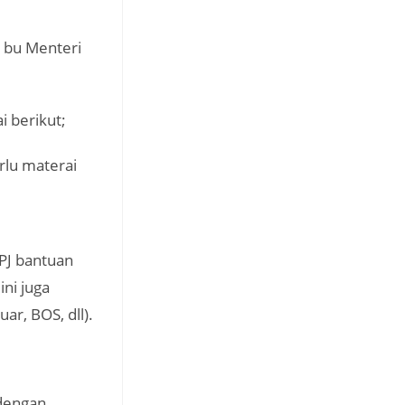
 bu Menteri
i berikut;
erlu materai
LPJ bantuan
ni juga
ar, BOS, dll).
 dengan