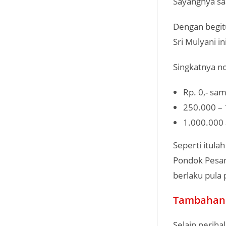
Sayangnya sa
Dengan begit
Sri Mulyani ini
Singkatnya no
Rp. 0,- sam
250.000 – 
1.000.000 
Seperti itula
Pondok Pesant
berlaku pula p
Tambahan 
Selain periha