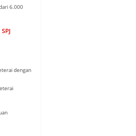
dari 6.000
 SPJ
eterai dengan
eterai
uan