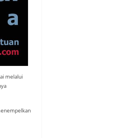
i melalui
nya
 menempelkan