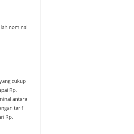
mlah nominal
 yang cukup
mpai Rp.
minal antara
ngan tarif
ri Rp.