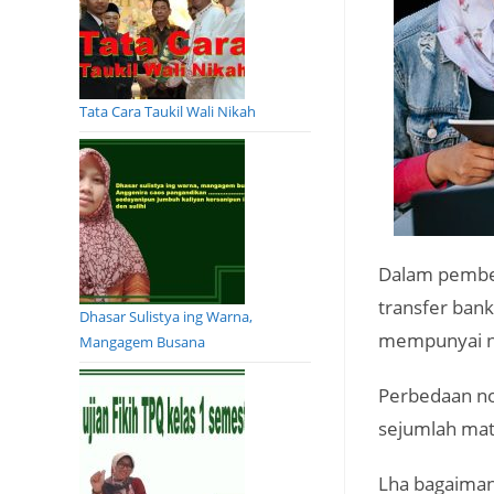
Tata Cara Taukil Wali Nikah
Dalam pembel
transfer ban
Dhasar Sulistya ing Warna,
mempunyai ni
Mangagem Busana
Perbedaan no
sejumlah mat
Lha bagaiman