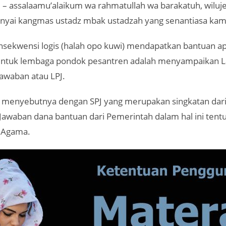
m
– assalaamu’alaikum wa rahmatullah wa barakatuh, wiluj
u nyai kangmas ustadz mbak ustadzah yang senantiasa kam
nsekwensi logis (halah opo kuwi) mendapatkan bantuan ap
untuk lembaga pondok pesantren adalah menyampaikan 
awaban atau LPJ.
 menyebutnya dengan SPJ yang merupakan singkatan dari
Jawaban dana bantuan dari Pemerintah dalam hal ini tent
 Agama.