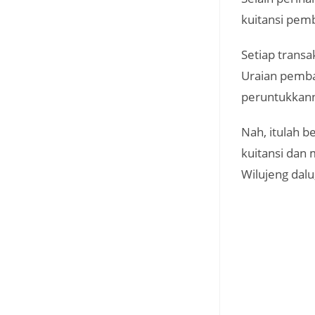
kuitansi pemb
Setiap transa
Uraian pembay
peruntukkan
Nah, itulah 
kuitansi dan
Wilujeng dal