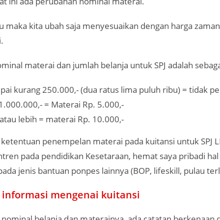
at ini ada perubahan nominal materai.
u maka kita ubah saja menyesuaikan dengan harga zaman
.
minal materai dan jumlah belanja untuk SPJ adalah sebaga
pai kurang 250.000,- (dua ratus lima puluh ribu) = tidak p
1.000.000,- = Materai Rp. 5.000,-
atau lebih = materai Rp. 10.000,-
h ketentuan penempelan materai pada kuitansi untuk SPJ 
ren pada pendidikan Kesetaraan, hemat saya pribadi hal i
ada jenis bantuan ponpes lainnya (BOP, lifeskill, pulau terlu
informasi mengenai kuitansi
l nominal belanja dan materainya, ada catatan berkenaan