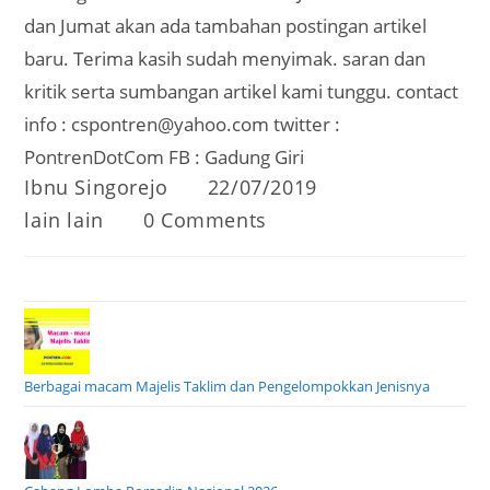
dan Jumat akan ada tambahan postingan artikel
baru. Terima kasih sudah menyimak. saran dan
kritik serta sumbangan artikel kami tunggu. contact
info : cspontren@yahoo.com twitter :
PontrenDotCom FB : Gadung Giri
Post
Post
Ibnu Singorejo
22/07/2019
author:
published:
Post
Post
lain lain
0 Comments
category:
comments:
Berbagai macam Majelis Taklim dan Pengelompokkan Jenisnya