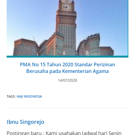
PMA No 15 Tahun 2020 Standar Perizinan
Berusaha pada Kementerian Agama
14/07/2020
TAGS
:
HAJI INDONESIA
Ibnu Singorejo
Postingan baru : Kami usahakan Jadwal hari Senin