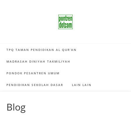
Skip
to
content
TPQ TAMAN PENDIDIKAN AL QUR’AN
MADRASAH DINIYAH TAKMILIYAH
PONDOK PESANTREN UMUM
PENDIDIKAN SEKOLAH DASAR
LAIN LAIN
Blog