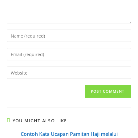
Enter
your
name
Enter
or
your
username
email
Enter
to
address
your
comment
to
website
comment
URL
(optional)
YOU MIGHT ALSO LIKE
Contoh Kata Ucapan Pamitan Haji melalui