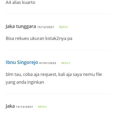
A4 alias kuarto
Jaka tunggara
15/12/2021
REPLY
Bisa rekues ukuran kotak2nya pa
Ibnu Singorejo
01/01/2022
REPLY
blm tau, coba aja request, kali aja saya nemu file
yang anda inginkan
Jaka
15/12/2021
REPLY