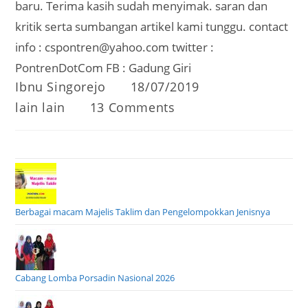
baru. Terima kasih sudah menyimak. saran dan
kritik serta sumbangan artikel kami tunggu. contact
info : cspontren@yahoo.com twitter :
PontrenDotCom FB : Gadung Giri
Post
Post
Ibnu Singorejo
18/07/2019
author:
published:
Post
Post
lain lain
13 Comments
category:
comments:
Berbagai macam Majelis Taklim dan Pengelompokkan Jenisnya
Cabang Lomba Porsadin Nasional 2026