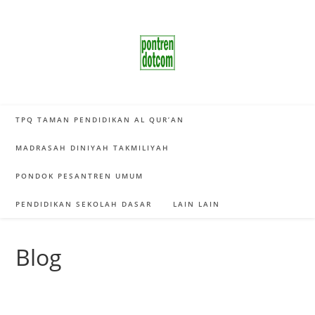
Skip
to
content
TPQ TAMAN PENDIDIKAN AL QUR’AN
MADRASAH DINIYAH TAKMILIYAH
PONDOK PESANTREN UMUM
PENDIDIKAN SEKOLAH DASAR
LAIN LAIN
Blog