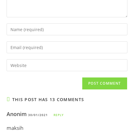
Enter
your
name
Enter
or
your
username
email
Enter
to
address
your
comment
to
website
comment
URL
(optional)
THIS POST HAS 13 COMMENTS
Anonim
30/01/2021
REPLY
maksih