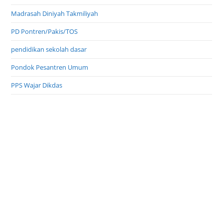
Madrasah Diniyah Takmiliyah
PD Pontren/Pakis/TOS
pendidikan sekolah dasar
Pondok Pesantren Umum
PPS Wajar Dikdas
Profil Inspirasi
Profil Pondok Pesantren
Program Indonesia Pintar
TPQ Taman Pendidikan Al Qur'an
Uncategorized
unik di pesantren
usaha bisnis santri