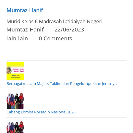
Mumtaz Hanif
Murid Kelas 6 Madrasah Ibtidaiyah Negeri
Post
Post
Mumtaz Hanif
22/06/2023
author:
published:
Post
Post
lain lain
0 Comments
category:
comments:
Berbagai macam Majelis Taklim dan Pengelompokkan Jenisnya
Cabang Lomba Porsadin Nasional 2026