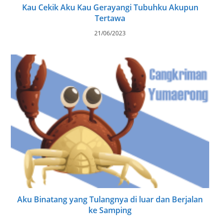
Kau Cekik Aku Kau Gerayangi Tubuhku Akupun
Tertawa
21/06/2023
Aku Binatang yang Tulangnya di luar dan Berjalan
ke Samping