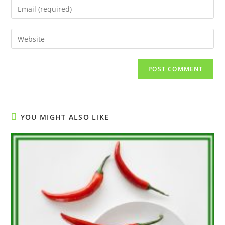
Enter
or
your
username
email
Enter
to
address
your
comment
to
website
comment
URL
(optional)
YOU MIGHT ALSO LIKE