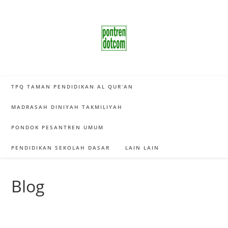
Skip
to
content
TPQ TAMAN PENDIDIKAN AL QUR’AN
MADRASAH DINIYAH TAKMILIYAH
PONDOK PESANTREN UMUM
PENDIDIKAN SEKOLAH DASAR
LAIN LAIN
Blog