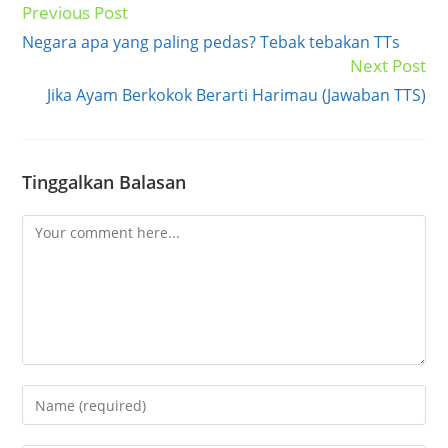
Previous Post
Read
more
Negara apa yang paling pedas? Tebak tebakan TTs
articles
Next Post
Jika Ayam Berkokok Berarti Harimau (Jawaban TTS)
Tinggalkan Balasan
Comment
Enter
your
name