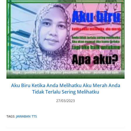
Aku Biru Ketika Anda Melihatku Aku Merah Anda
Tidak Terlalu Sering Melihatku
27/03/2023
TAGS
:
JAWABAN TTS