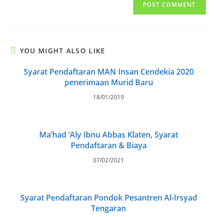
comment
URL
(optional)
YOU MIGHT ALSO LIKE
Syarat Pendaftaran MAN Insan Cendekia 2020
penerimaan Murid Baru
18/01/2019
Ma’had ‘Aly Ibnu Abbas Klaten, Syarat
Pendaftaran & Biaya
07/02/2021
Syarat Pendaftaran Pondok Pesantren Al-Irsyad
Tengaran