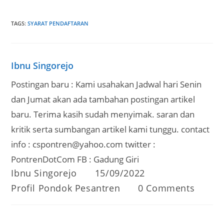
TAGS
:
SYARAT PENDAFTARAN
Ibnu Singorejo
Postingan baru : Kami usahakan Jadwal hari Senin
dan Jumat akan ada tambahan postingan artikel
baru. Terima kasih sudah menyimak. saran dan
kritik serta sumbangan artikel kami tunggu. contact
info : cspontren@yahoo.com twitter :
PontrenDotCom FB : Gadung Giri
Post
Post
Ibnu Singorejo
15/09/2022
author:
published:
Post
Post
Profil Pondok Pesantren
0 Comments
category:
comments: