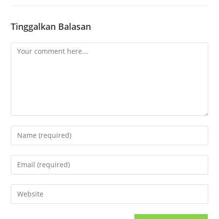
Tinggalkan Balasan
Comment
Enter
your
name
Enter
or
your
username
email
Enter
to
address
your
comment
to
website