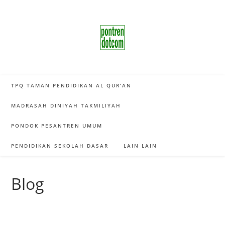
Skip
to
content
TPQ TAMAN PENDIDIKAN AL QUR’AN
MADRASAH DINIYAH TAKMILIYAH
PONDOK PESANTREN UMUM
PENDIDIKAN SEKOLAH DASAR
LAIN LAIN
Blog