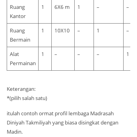
Ruang
1
6X6 m
1
–
–
Kantor
Ruang
1
10X10
–
1
–
Bermain
Alat
1
–
–
–
1
Permainan
Keterangan:
*(pilih salah satu)
itulah contoh ormat profil lembaga Madrasah
Diniyah Takmiliyah yang biasa disingkat dengan
Madin.