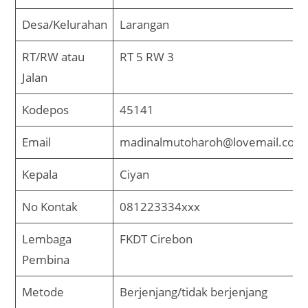
Desa/Kelurahan
Larangan
RT/RW atau
RT 5 RW 3
Jalan
Kodepos
45141
Email
madinalmutoharoh@lovemail.com
Kepala
Ciyan
No Kontak
081223334xxx
Lembaga
FKDT Cirebon
Pembina
Metode
Berjenjang/tidak berjenjang