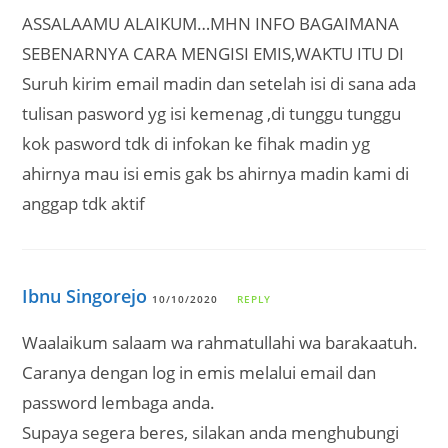
ASSALAAMU ALAIKUM…MHN INFO BAGAIMANA
SEBENARNYA CARA MENGISI EMIS,WAKTU ITU DI
Suruh kirim email madin dan setelah isi di sana ada
tulisan pasword yg isi kemenag ,di tunggu tunggu
kok pasword tdk di infokan ke fihak madin yg
ahirnya mau isi emis gak bs ahirnya madin kami di
anggap tdk aktif
Ibnu Singorejo
10/10/2020
REPLY
Waalaikum salaam wa rahmatullahi wa barakaatuh.
Caranya dengan log in emis melalui email dan
password lembaga anda.
Supaya segera beres, silakan anda menghubungi