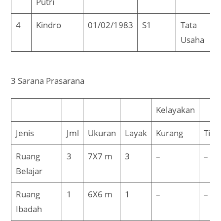
Putri
4
Kindro
01/02/1983
S1
Tata
Usaha
3 Sarana Prasarana
Kelayakan
Jenis
Jml
Ukuran
Layak
Kurang
Tida
Ruang
3
7X7 m
3
–
–
Belajar
Ruang
1
6X6 m
1
–
–
Ibadah