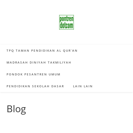
Skip
to
content
TPQ TAMAN PENDIDIKAN AL QUR’AN
MADRASAH DINIYAH TAKMILIYAH
PONDOK PESANTREN UMUM
PENDIDIKAN SEKOLAH DASAR
LAIN LAIN
Blog