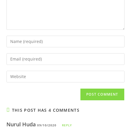
Enter
your
name
Enter
or
your
username
email
Enter
to
address
your
comment
to
website
comment
URL
(optional)
THIS POST HAS 4 COMMENTS
Nurul Huda
09/10/2020
REPLY