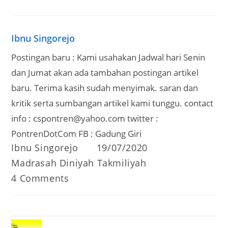
Ibnu Singorejo
Postingan baru : Kami usahakan Jadwal hari Senin
dan Jumat akan ada tambahan postingan artikel
baru. Terima kasih sudah menyimak. saran dan
kritik serta sumbangan artikel kami tunggu. contact
info : cspontren@yahoo.com twitter :
PontrenDotCom FB : Gadung Giri
Post
Post
Ibnu Singorejo
19/07/2020
author:
published:
Post
Madrasah Diniyah Takmiliyah
category:
Post
4 Comments
comments: