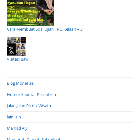
Cara Membuat Soal Ujian TPQ Kelas 1 – 3
Visitasi Bawi
Blog Monetize
Humor Seputar Pesantren
Jalan Jalan Piknik Wisata
lain lain
Ma'had Aly
Madrasah Diniyah Takmiliyah