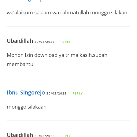
wa’alaikum salaam wa rahmatullah monggo silakan
Ubaidillah
30/03/2023
REPLY
Mohon Izin download ya trima kasih,sudah
membantu
Ibnu Singorejo
30/03/2023
REPLY
monggo silakaan
Ubaidillah
30/03/2023
REPLY