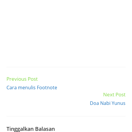
Previous Post
Read
more
Cara menulis Footnote
articles
Next Post
Doa Nabi Yunus
Tinggalkan Balasan