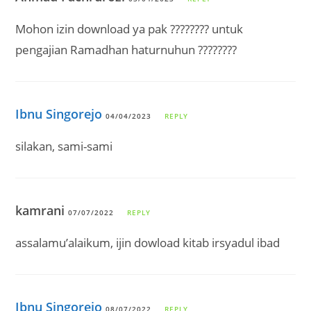
Mohon izin download ya pak ???????? untuk
pengajian Ramadhan haturnuhun ????????
Ibnu Singorejo
04/04/2023
REPLY
silakan, sami-sami
kamrani
07/07/2022
REPLY
assalamu’alaikum, ijin dowload kitab irsyadul ibad
Ibnu Singorejo
08/07/2022
REPLY