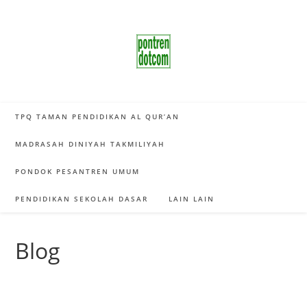
Skip
to
content
TPQ TAMAN PENDIDIKAN AL QUR’AN
MADRASAH DINIYAH TAKMILIYAH
PONDOK PESANTREN UMUM
PENDIDIKAN SEKOLAH DASAR
LAIN LAIN
Blog