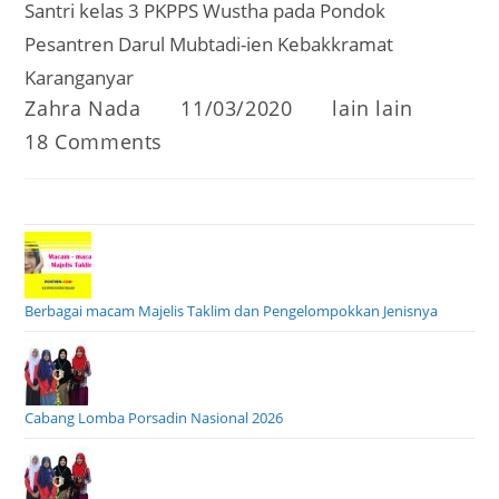
Santri kelas 3 PKPPS Wustha pada Pondok
Pesantren Darul Mubtadi-ien Kebakkramat
Karanganyar
Post
Post
Post
Zahra Nada
11/03/2020
lain lain
author:
published:
category:
Post
18 Comments
comments:
Berbagai macam Majelis Taklim dan Pengelompokkan Jenisnya
Cabang Lomba Porsadin Nasional 2026