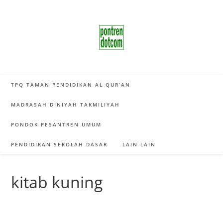
Skip
to
content
TPQ TAMAN PENDIDIKAN AL QUR’AN
MADRASAH DINIYAH TAKMILIYAH
PONDOK PESANTREN UMUM
PENDIDIKAN SEKOLAH DASAR
LAIN LAIN
kitab kuning