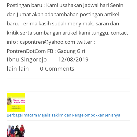
Postingan baru : Kami usahakan Jadwal hari Senin
dan Jumat akan ada tambahan postingan artikel
baru. Terima kasih sudah menyimak. saran dan
kritik serta sumbangan artikel kami tunggu. contact
info : cspontren@yahoo.com twitter :
PontrenDotCom FB : Gadung Giri
Post
Post
Ibnu Singorejo
12/08/2019
author:
published:
Post
Post
lain lain
0 Comments
category:
comments:
Berbagai macam Majelis Taklim dan Pengelompokkan Jenisnya