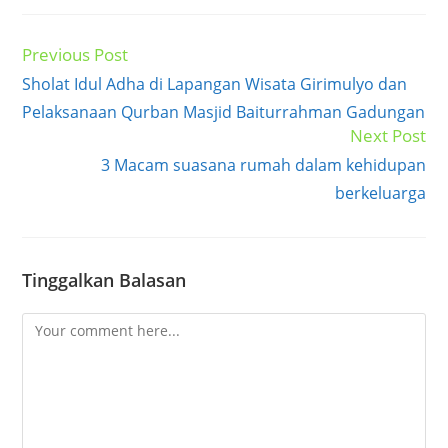
Previous Post
Read
more
Sholat Idul Adha di Lapangan Wisata Girimulyo dan
articles
Pelaksanaan Qurban Masjid Baiturrahman Gadungan
Next Post
3 Macam suasana rumah dalam kehidupan
berkeluarga
Tinggalkan Balasan
Comment