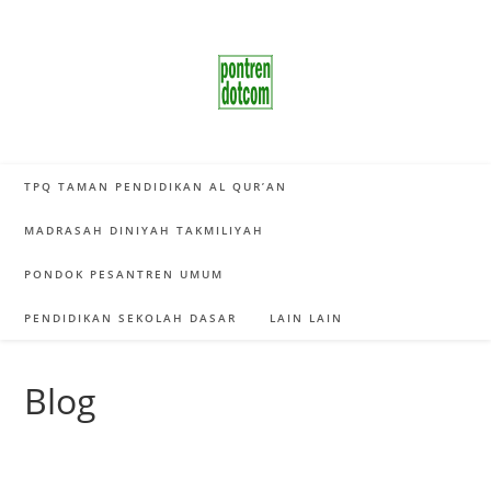
Skip
to
content
TPQ TAMAN PENDIDIKAN AL QUR’AN
MADRASAH DINIYAH TAKMILIYAH
PONDOK PESANTREN UMUM
PENDIDIKAN SEKOLAH DASAR
LAIN LAIN
Blog