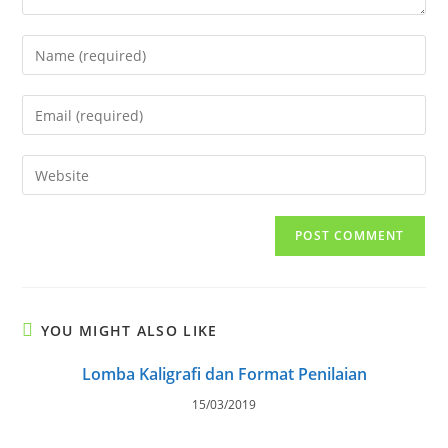
Enter
your
name
Enter
or
your
username
email
Enter
to
address
your
comment
to
website
comment
URL
(optional)
YOU MIGHT ALSO LIKE
Lomba Kaligrafi dan Format Penilaian
15/03/2019