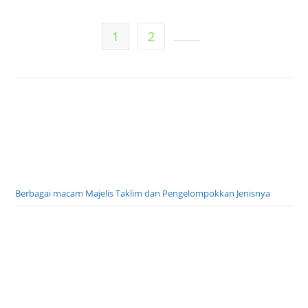
1
2
Go to the next page
Berbagai macam Majelis Taklim dan Pengelompokkan Jenisnya