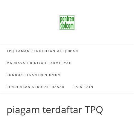
Skip
to
content
TPQ TAMAN PENDIDIKAN AL QUR’AN
MADRASAH DINIYAH TAKMILIYAH
PONDOK PESANTREN UMUM
PENDIDIKAN SEKOLAH DASAR
LAIN LAIN
piagam terdaftar TPQ