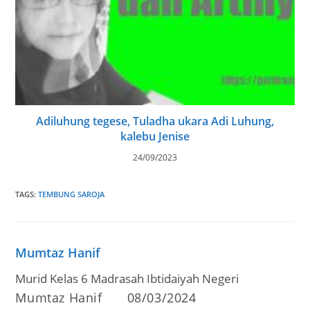
Adiluhung tegese, Tuladha ukara Adi Luhung,
kalebu Jenise
24/09/2023
TAGS
:
TEMBUNG SAROJA
Mumtaz Hanif
Murid Kelas 6 Madrasah Ibtidaiyah Negeri
Post
Post
Mumtaz Hanif
08/03/2024
author:
published: