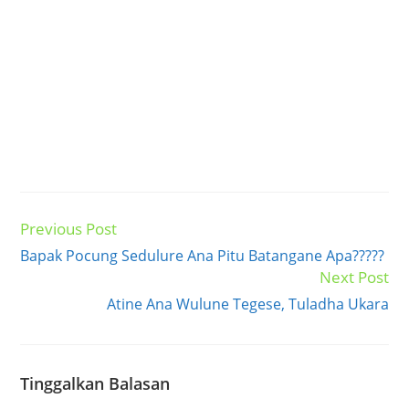
Previous Post
Read
more
Bapak Pocung Sedulure Ana Pitu Batangane Apa?????
articles
Next Post
Atine Ana Wulune Tegese, Tuladha Ukara
Tinggalkan Balasan