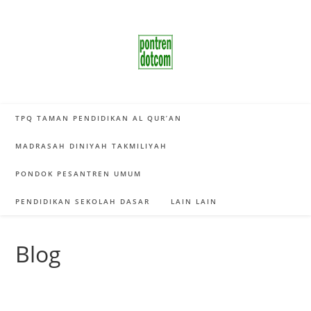
Skip
to
content
TPQ TAMAN PENDIDIKAN AL QUR’AN
MADRASAH DINIYAH TAKMILIYAH
PONDOK PESANTREN UMUM
PENDIDIKAN SEKOLAH DASAR
LAIN LAIN
Blog