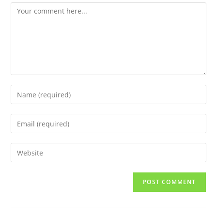
Comment
Enter
your
name
Enter
or
your
username
email
Enter
to
address
your
comment
to
website
comment
URL
(optional)