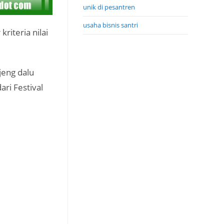
unik di pesantren
usaha bisnis santri
riteria nilai
jeng dalu
ri Festival