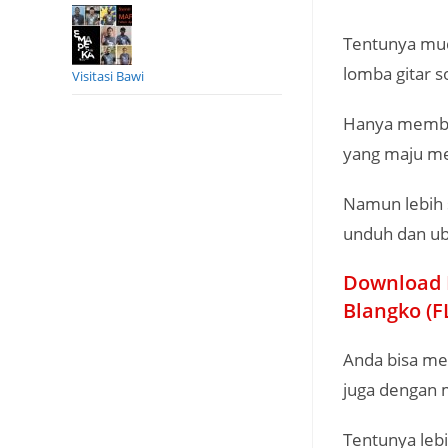
Tentunya mud
lomba gitar so
Visitasi Bawi
Hanya membua
yang maju me
Namun lebih 
unduh dan ub
Download F
Blangko (F
Anda bisa me
juga dengan 
Tentunya lebi