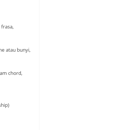
 frasa,
one atau bunyi,
gam chord,
hip)