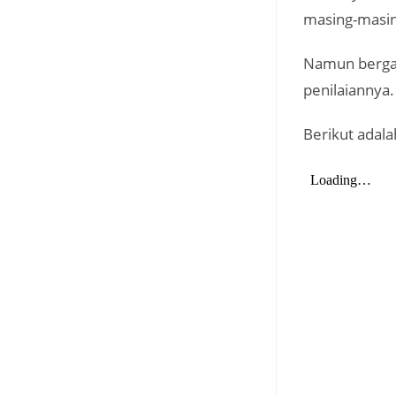
masing-masin
Namun berga
penilaiannya.
Berikut adal