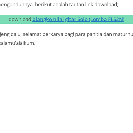
mengunduhnya, berikut adalah tautan link download;
download
blangko nilai gitar Solo (Lomba FLS2N)
jeng dalu, selamat berkarya bagi para panitia dan matur
alamu’alaikum.