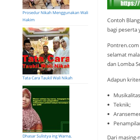
Prosedur Nikah Menggunakan Wali
Contoh Blangk
Hakim
bagi peserta
Pontren.com 
selamat mala
dan Lomba Sen
Tata Cara Taukil Wali Nikah
Adapun kriter
Musikalitas
Teknik;
Aranseme
Penampila
Dhasar Sulistya ing Warna,
Dari masing-m