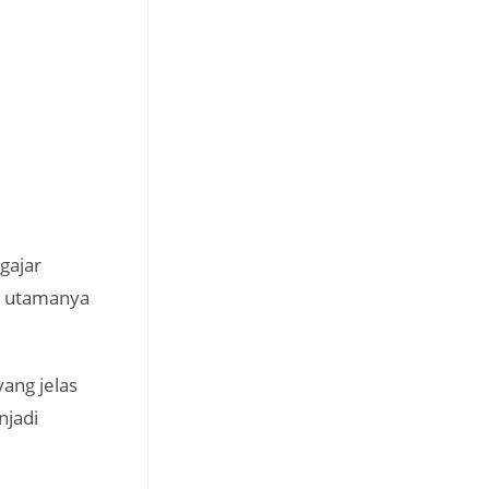
gajar
an utamanya
ang jelas
njadi