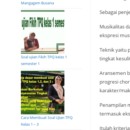
Mangagem Busana
Sebagai penje
Musikalitas d
ekspresi mus
Teknik yaitu p
Soal ujian Fikih TPQ kelas 1
tingkat kesul
semester 1
Aransemen be
progresi chor
karakter/mak
Penampilan ma
termasuk eks
Cara Membuat Soal Ujian TPQ
Kelas 1 – 3
Itulah kriter