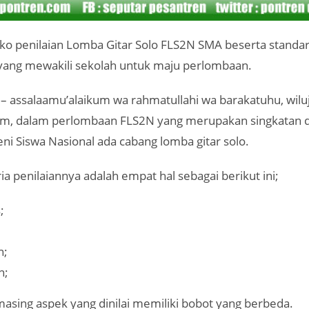
o penilaian Lomba Gitar Solo FLS2N SMA beserta standar k
 yang mewakili sekolah untuk maju perlombaan.
– assalaamu’alaikum wa rahmatullahi wa barakatuhu, wilu
m, dalam perlombaan FLS2N yang merupakan singkatan da
i Siswa Nasional ada cabang lomba gitar solo.
ia penilaiannya adalah empat hal sebagai berikut ini;
;
n;
n;
asing aspek yang dinilai memiliki bobot yang berbeda.