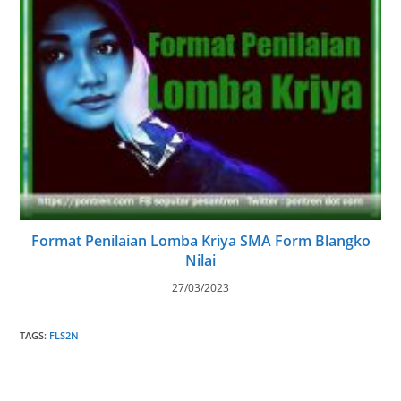
Format Penilaian Lomba Kriya SMA Form Blangko
Nilai
27/03/2023
TAGS
:
FLS2N