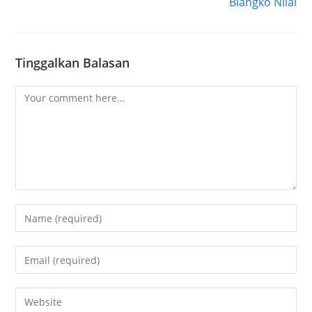
Blangko Nilai
Tinggalkan Balasan
Comment
Enter
your
name
Enter
or
your
username
email
Enter
to
address