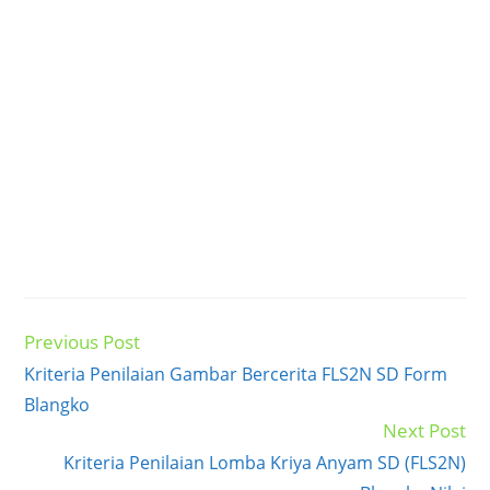
Previous Post
Read
more
Kriteria Penilaian Gambar Bercerita FLS2N SD Form
articles
Blangko
Next Post
Kriteria Penilaian Lomba Kriya Anyam SD (FLS2N)