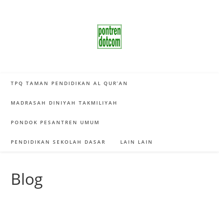
Skip
to
content
TPQ TAMAN PENDIDIKAN AL QUR’AN
MADRASAH DINIYAH TAKMILIYAH
PONDOK PESANTREN UMUM
PENDIDIKAN SEKOLAH DASAR
LAIN LAIN
Blog