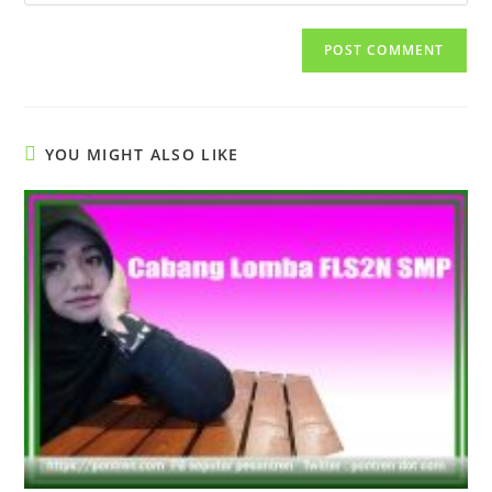
your
comment
to
website
comment
URL
(optional)
YOU MIGHT ALSO LIKE