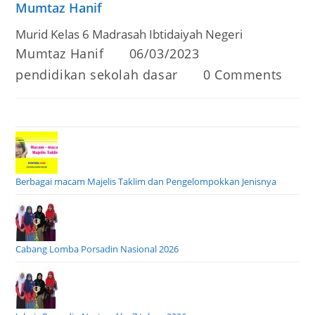
Mumtaz Hanif
Murid Kelas 6 Madrasah Ibtidaiyah Negeri
Post
Post
Mumtaz Hanif
06/03/2023
author:
published:
Post
Post
pendidikan sekolah dasar
0 Comments
category:
comments:
Berbagai macam Majelis Taklim dan Pengelompokkan Jenisnya
Cabang Lomba Porsadin Nasional 2026