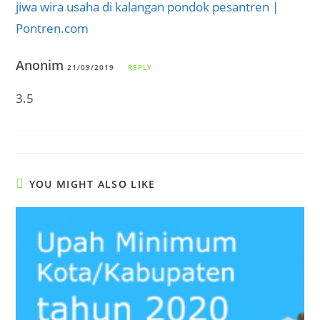
jiwa wira usaha di kalangan pondok pesantren |
Pontren.com
Anonim
21/09/2019
REPLY
3.5
YOU MIGHT ALSO LIKE