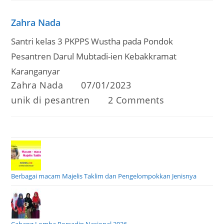
Zahra Nada
Santri kelas 3 PKPPS Wustha pada Pondok
Pesantren Darul Mubtadi-ien Kebakkramat
Karanganyar
Post
Post
Zahra Nada
07/01/2023
author:
published:
Post
Post
unik di pesantren
2 Comments
category:
comments:
Berbagai macam Majelis Taklim dan Pengelompokkan Jenisnya