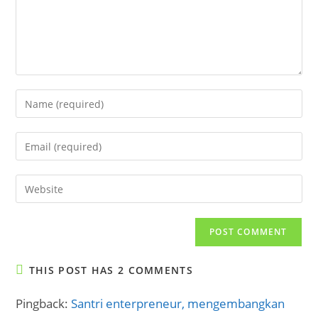
Enter
your
name
Enter
or
your
username
email
Enter
to
address
your
comment
to
website
comment
URL
(optional)
THIS POST HAS 2 COMMENTS
Pingback:
Santri enterpreneur, mengembangkan