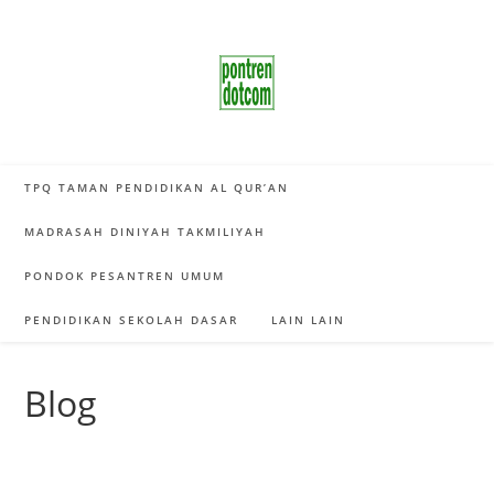
Skip
to
content
TPQ TAMAN PENDIDIKAN AL QUR’AN
MADRASAH DINIYAH TAKMILIYAH
PONDOK PESANTREN UMUM
PENDIDIKAN SEKOLAH DASAR
LAIN LAIN
Blog