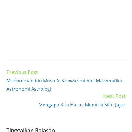
Previous Post
Read
more
Muhammad bin Musa Al Khawazimi Ahli Matematika
articles
Astronomi Astrologi
Next Post
Mengapa Kita Harus Memiliki Sifat Jujur
Tinggalkan Balasan