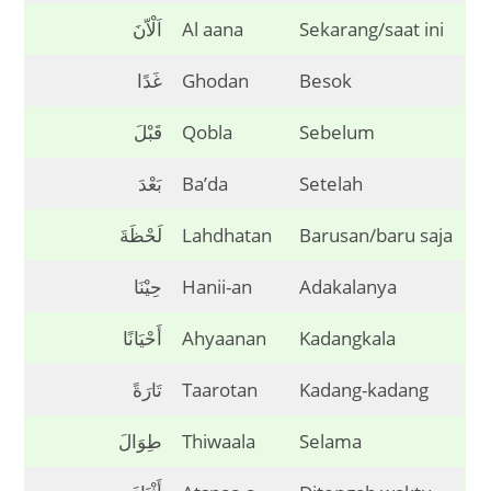
اَلْاّنَ
Al aana
Sekarang/saat ini
غَدًا
Ghodan
Besok
قَبْلَ
Qobla
Sebelum
بَعْدَ
Ba’da
Setelah
لَحْظَةَ
Lahdhatan
Barusan/baru saja
حِيْنَا
Hanii-an
Adakalanya
أَحْيَانًا
Ahyaanan
Kadangkala
تَارَةً
Taarotan
Kadang-kadang
طِوَالَ
Thiwaala
Selama