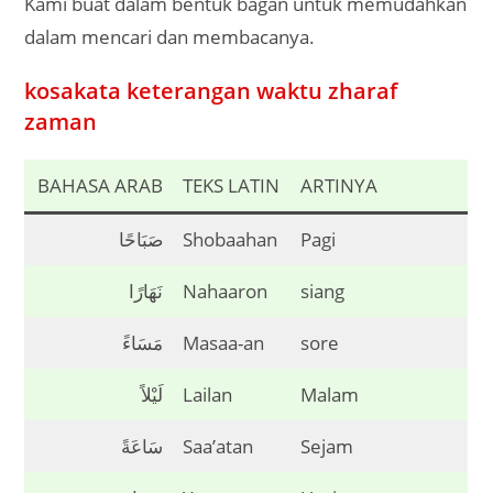
Kami buat dalam bentuk bagan untuk memudahkan
dalam mencari dan membacanya.
kosakata keterangan waktu zharaf
zaman
BAHASA ARAB
TEKS LATIN
ARTINYA
صَبَاحًا
Shobaahan
Pagi
نَهَارًا
Nahaaron
siang
مَسَاءً
Masaa-an
sore
لَيْلاً
Lailan
Malam
سَاعَةً
Saa’atan
Sejam