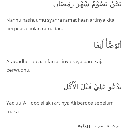
نَحْنُ نَصُوْمُ شَهْرَ رَمَضَان
Nahnu nashuumu syahra ramadhaan artinya kita
berpuasa bulan ramadan.
أتَوَضَّأُ أَنِفًا
Atawadhdhou aanifan artinya saya baru saja
berwudhu.
يَدْعُو عَلِيْ قَبْلَ الْأَكْلِ
Yad’uu ‘Alii qoblal akli artinya Ali berdoa sebelum
makan
صُمْتُ يَوْمَ الإِثْنَيْنِ