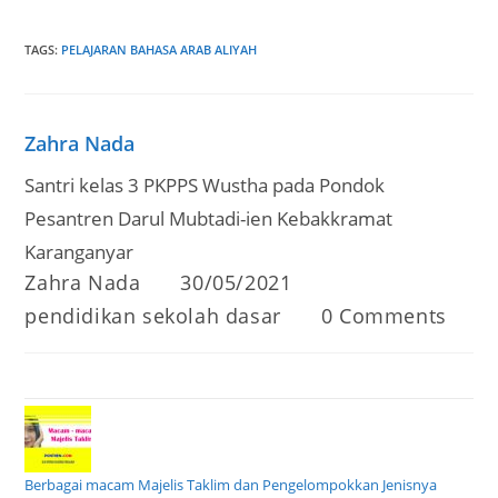
TAGS
:
PELAJARAN BAHASA ARAB ALIYAH
Zahra Nada
Santri kelas 3 PKPPS Wustha pada Pondok
Pesantren Darul Mubtadi-ien Kebakkramat
Karanganyar
Post
Post
Zahra Nada
30/05/2021
author:
published:
Post
Post
pendidikan sekolah dasar
0 Comments
category:
comments:
Berbagai macam Majelis Taklim dan Pengelompokkan Jenisnya