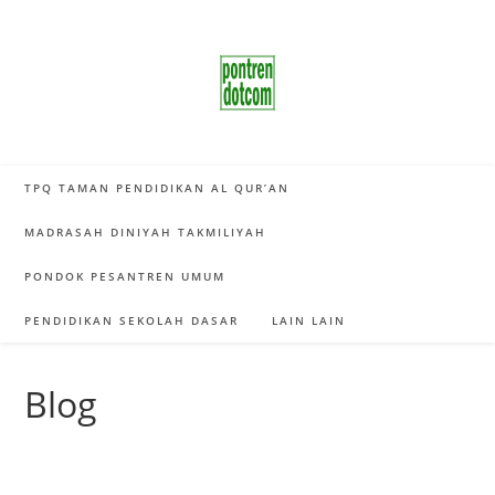
Skip
to
content
TPQ TAMAN PENDIDIKAN AL QUR’AN
MADRASAH DINIYAH TAKMILIYAH
PONDOK PESANTREN UMUM
PENDIDIKAN SEKOLAH DASAR
LAIN LAIN
Blog