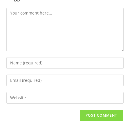
Comment
Enter
your
name
Enter
or
your
username
email
Enter
to
address
your
comment
to
website
comment
URL
(optional)