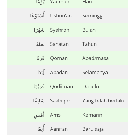
يَوْمًا
Yauman
Hari
أُسْبُوْعًا
Usbuu’an
Seminggu
شَهْرًا
Syahron
Bulan
سَنَةً
Sanatan
Tahun
قَرْنًا
Qornan
Abad/masa
إَبَدًا
Abadan
Selamanya
قَدِيْمًا
Qodiiman
Dahulu
سَابِقًا
Saabiqon
Yang telah berlalu
أَمْسِ
Amsi
Kemarin
أّنِفًا
Aanifan
Baru saja