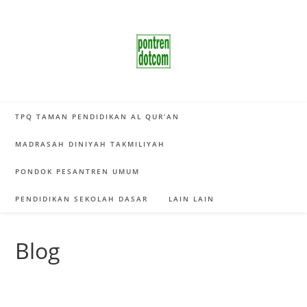
Skip
to
content
TPQ TAMAN PENDIDIKAN AL QUR’AN
MADRASAH DINIYAH TAKMILIYAH
PONDOK PESANTREN UMUM
PENDIDIKAN SEKOLAH DASAR
LAIN LAIN
Blog