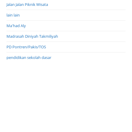
Jalan Jalan Piknik Wisata
lain lain
Ma'had Aly
Madrasah Diniyah Takmiliyah
PD Pontren/Pakis/TOS
pendidikan sekolah dasar
Pondok Pesantren Umum
PPS Wajar Dikdas
Profil Inspirasi
Profil Pondok Pesantren
Program Indonesia Pintar
TPQ Taman Pendidikan Al Qur'an
Uncategorized