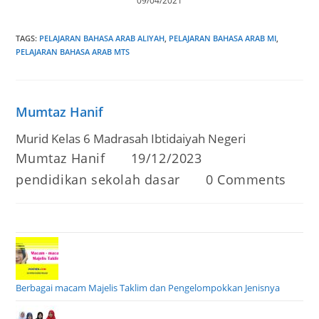
09/04/2021
TAGS
:
PELAJARAN BAHASA ARAB ALIYAH
,
PELAJARAN BAHASA ARAB MI
,
PELAJARAN BAHASA ARAB MTS
Mumtaz Hanif
Murid Kelas 6 Madrasah Ibtidaiyah Negeri
Post
Post
Mumtaz Hanif
19/12/2023
author:
published:
Post
Post
pendidikan sekolah dasar
0 Comments
category:
comments:
Berbagai macam Majelis Taklim dan Pengelompokkan Jenisnya