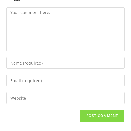
Comment
Enter
your
name
Enter
or
your
username
email
Enter
to
address
your
comment
to
website
comment
URL
(optional)