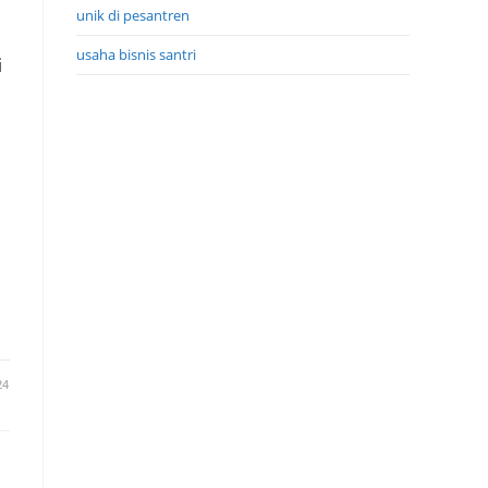
unik di pesantren
usaha bisnis santri
i
24