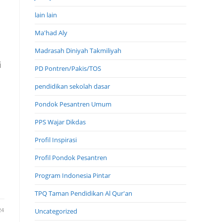
s
lain lain
Ma'had Aly
Madrasah Diniyah Takmiliyah
i
PD Pontren/Pakis/TOS
pendidikan sekolah dasar
Pondok Pesantren Umum
PPS Wajar Dikdas
Profil Inspirasi
Profil Pondok Pesantren
Program Indonesia Pintar
TPQ Taman Pendidikan Al Qur'an
24
Uncategorized