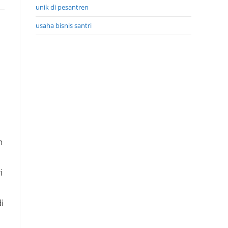
unik di pesantren
usaha bisnis santri
n
i
i