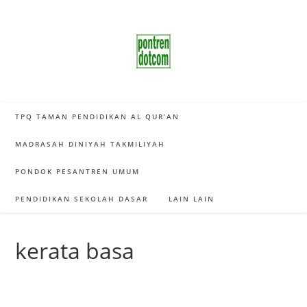
Skip
to
content
TPQ TAMAN PENDIDIKAN AL QUR’AN
MADRASAH DINIYAH TAKMILIYAH
PONDOK PESANTREN UMUM
PENDIDIKAN SEKOLAH DASAR
LAIN LAIN
kerata basa