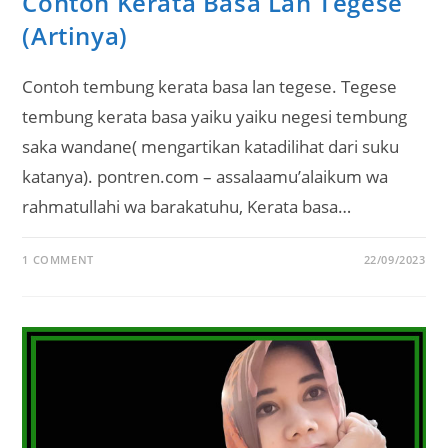
Contoh Kerata Basa Lan Tegese
(Artinya)
Contoh tembung kerata basa lan tegese. Tegese
tembung kerata basa yaiku yaiku negesi tembung
saka wandane( mengartikan katadilihat dari suku
katanya). pontren.com – assalaamu’alaikum wa
rahmatullahi wa barakatuhu, Kerata basa…
1 COMMENT
22/09/2023