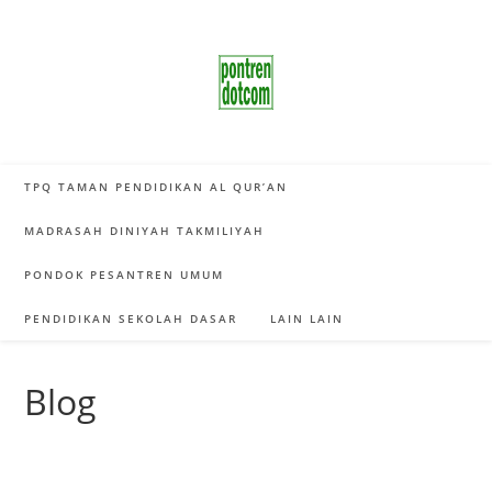
Skip
to
content
TPQ TAMAN PENDIDIKAN AL QUR’AN
MADRASAH DINIYAH TAKMILIYAH
PONDOK PESANTREN UMUM
PENDIDIKAN SEKOLAH DASAR
LAIN LAIN
Blog