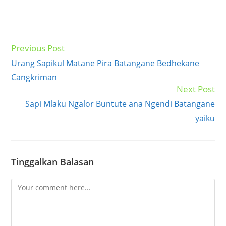
Previous Post
Read
more
Urang Sapikul Matane Pira Batangane Bedhekane
articles
Cangkriman
Next Post
Sapi Mlaku Ngalor Buntute ana Ngendi Batangane
yaiku
Tinggalkan Balasan
Comment