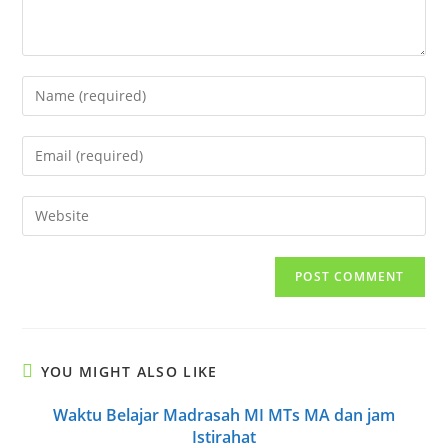
Enter
your
name
Enter
or
your
username
email
Enter
to
address
your
comment
to
website
comment
URL
(optional)
YOU MIGHT ALSO LIKE
Waktu Belajar Madrasah MI MTs MA dan jam
Istirahat