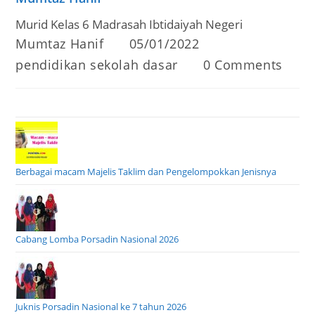
Murid Kelas 6 Madrasah Ibtidaiyah Negeri
Post
Post
Mumtaz Hanif
05/01/2022
author:
published:
Post
Post
pendidikan sekolah dasar
0 Comments
category:
comments:
Berbagai macam Majelis Taklim dan Pengelompokkan Jenisnya
Cabang Lomba Porsadin Nasional 2026
Juknis Porsadin Nasional ke 7 tahun 2026