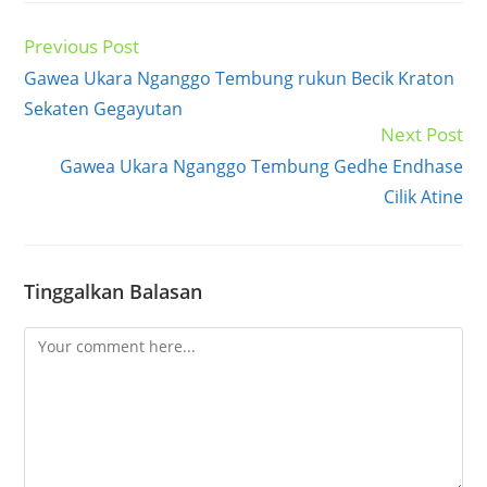
Previous Post
Read
more
Gawea Ukara Nganggo Tembung rukun Becik Kraton
articles
Sekaten Gegayutan
Next Post
Gawea Ukara Nganggo Tembung Gedhe Endhase
Cilik Atine
Tinggalkan Balasan
Comment