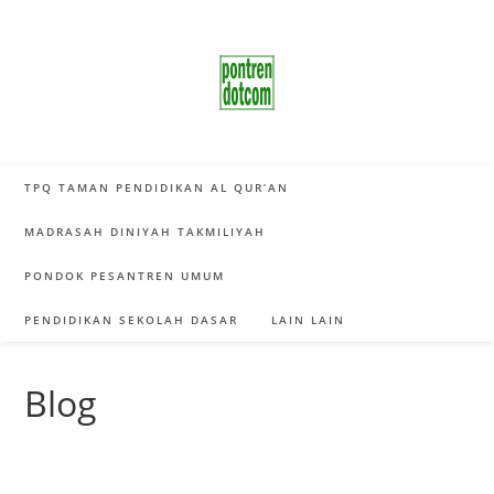
Skip
to
content
TPQ TAMAN PENDIDIKAN AL QUR’AN
MADRASAH DINIYAH TAKMILIYAH
PONDOK PESANTREN UMUM
PENDIDIKAN SEKOLAH DASAR
LAIN LAIN
Blog