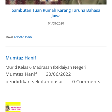
Sambutan Tuan Rumah Karang Taruna Bahasa
Jawa
04/08/2020
TAGS
:
BAHASA JAWA
Mumtaz Hanif
Murid Kelas 6 Madrasah Ibtidaiyah Negeri
Post
Post
Mumtaz Hanif
30/06/2022
author:
published:
Post
Post
pendidikan sekolah dasar
0 Comments
category:
comments: