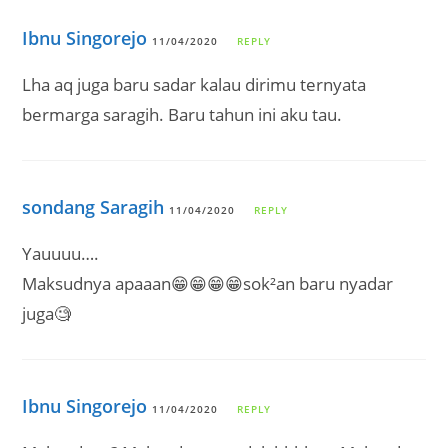
Ibnu Singorejo
11/04/2020
REPLY
Lha aq juga baru sadar kalau dirimu ternyata
bermarga saragih. Baru tahun ini aku tau.
sondang Saragih
11/04/2020
REPLY
Yauuuu….
Maksudnya apaaan😁😁😁😁sok²an baru nyadar
juga🧐
Ibnu Singorejo
11/04/2020
REPLY