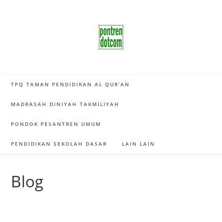
Skip
to
content
TPQ TAMAN PENDIDIKAN AL QUR’AN
MADRASAH DINIYAH TAKMILIYAH
PONDOK PESANTREN UMUM
PENDIDIKAN SEKOLAH DASAR
LAIN LAIN
Blog