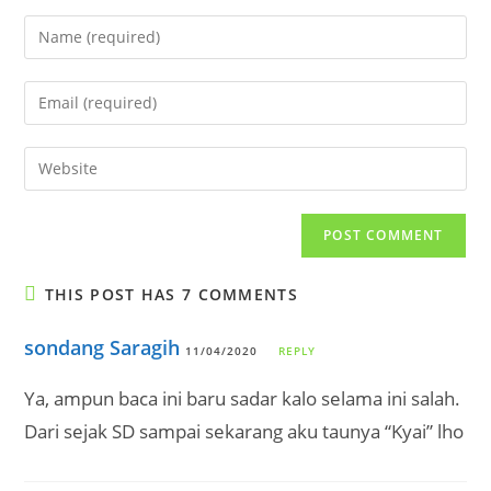
Enter
your
name
Enter
or
your
username
email
Enter
to
address
your
comment
to
website
comment
URL
(optional)
THIS POST HAS 7 COMMENTS
sondang Saragih
11/04/2020
REPLY
Ya, ampun baca ini baru sadar kalo selama ini salah.
Dari sejak SD sampai sekarang aku taunya “Kyai” lho