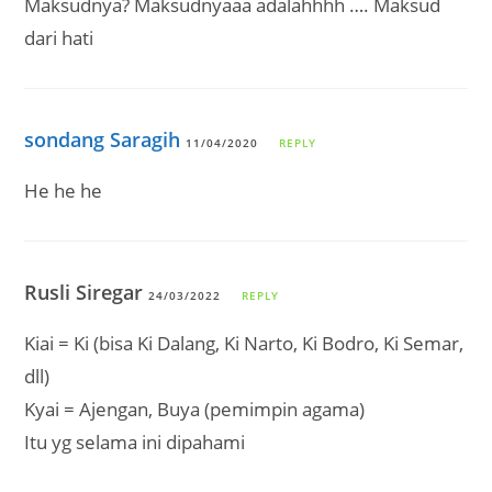
Maksudnya? Maksudnyaaa adalahhhh …. Maksud
dari hati
sondang Saragih
11/04/2020
REPLY
He he he
Rusli Siregar
24/03/2022
REPLY
Kiai = Ki (bisa Ki Dalang, Ki Narto, Ki Bodro, Ki Semar,
dll)
Kyai = Ajengan, Buya (pemimpin agama)
Itu yg selama ini dipahami