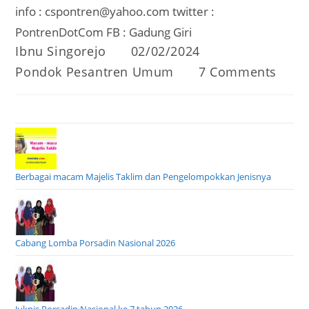
info : cspontren@yahoo.com twitter :
PontrenDotCom FB : Gadung Giri
Post
Post
Ibnu Singorejo
02/02/2024
author:
published:
Post
Post
Pondok Pesantren Umum
7 Comments
category:
comments:
Berbagai macam Majelis Taklim dan Pengelompokkan Jenisnya
Cabang Lomba Porsadin Nasional 2026