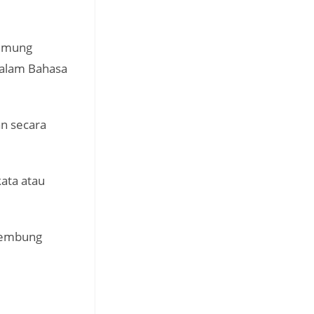
i mung
dalam Bahasa
an secara
ata atau
tembung