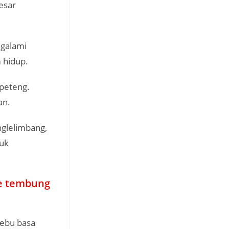
esar
ngalami
 hidup.
 peteng.
an.
nglelimbang,
tuk
se tembung
lebu basa