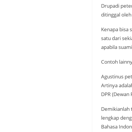
Drupadi peten
ditinggal ole
Kenapa bisa 
satu dari sek
apabila suam
Contoh lainny
Agustinus pe
Artinya adala
DPR (Dewan P
Demikianlah 
lengkap deng
Bahasa Indon