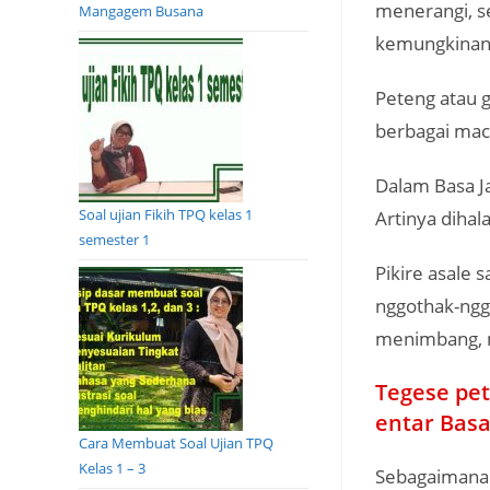
menerangi, s
Mangagem Busana
kemungkinan 
Peteng atau 
berbagai ma
Dalam Basa Ja
Soal ujian Fikih TPQ kelas 1
Artinya dihal
semester 1
Pikire asale 
nggothak-ngga
menimbang, 
Tegese pet
entar Basa
Cara Membuat Soal Ujian TPQ
Kelas 1 – 3
Sebagaimana 