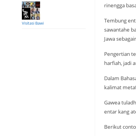
rinengga basa
Tembung enta
Visitasi Bawi
sawantahe ba
Jawa sebagaim
Pengertian te
harfiah, jadi
Dalam Bahasa
kalimat metaf
Gawea tuladh
entar kang a
Berikut conto