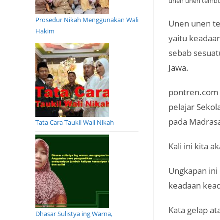
unen unen tembun
Prosedur Nikah Menggunakan Wali
Unen unen tem
Hakim
yaitu keadaa
sebab sesuat
Jawa.
pontren.com 
pelajar Seko
pada Madrasa
Tata Cara Taukil Wali Nikah
Kali ini kita
Ungkapan in
keadaan kead
Kata gelap a
Dhasar Sulistya ing Warna,