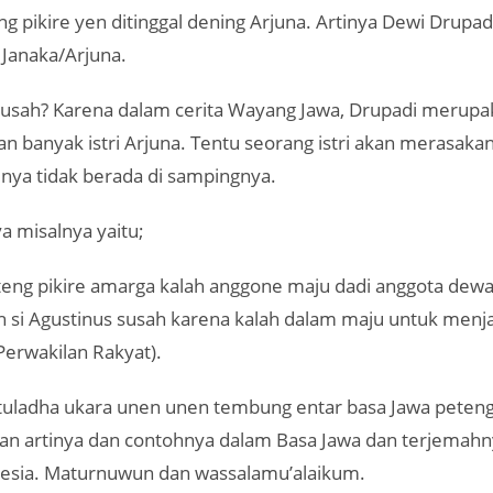
g pikire yen ditinggal dening Arjuna. Artinya Dewi Drupad
h Janaka/Arjuna.
susah? Karena dalam cerita Wayang Jawa, Drupadi merupa
ian banyak istri Arjuna. Tentu seorang istri akan merasaka
inya tidak berada di sampingnya.
a misalnya yaitu;
teng pikire amarga kalah anggone maju dadi anggota dew
h si Agustinus susah karena kalah dalam maju untuk menj
erwakilan Rakyat).
tuladha ukara unen unen tembung entar basa Jawa peteng
an artinya dan contohnya dalam Basa Jawa dan terjemah
esia. Maturnuwun dan wassalamu’alaikum.