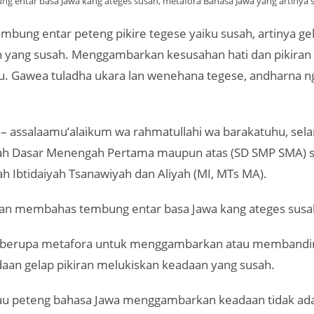
g entar basa Jawa kang ateges susah, metafora Bahasa Jawa yang artinya
bung entar peteng pikire tegese yaiku susah, artinya ge
n yang susah. Menggambarkan kesusahan hati dan pikiran
u. Gawea tuladha ukara lan wenehana tegese, andharna 
– assalaamu’alaikum wa rahmatullahi wa barakatuhu, sela
lah Dasar Menengah Pertama maupun atas (SD SMP SMA) se
h Ibtidaiyah Tsanawiyah dan Aliyah (MI, MTs MA).
 akan membahas tembung entar basa Jawa kang ateges susah
i berupa metafora untuk menggambarkan atau membandi
aan gelap pikiran melukiskan keadaan yang susah.
tau peteng bahasa Jawa menggambarkan keadaan tidak ad