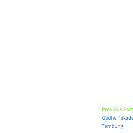
Previous Pos
Read
more
Gedhe Tekade
articles
Tembung