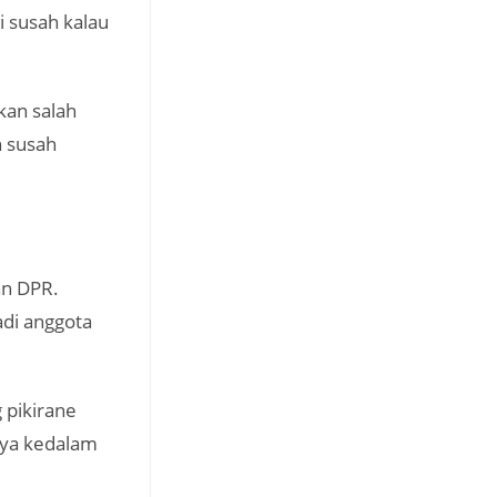
i susah kalau
kan salah
n susah
an DPR.
adi anggota
 pikirane
nya kedalam