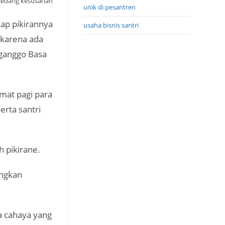
 sedang kesusahan
unik di pesantren
lap pikirannya
usaha bisnis santri
 karena ada
nganggo Basa
mat pagi para
rta santri
 pikirane.
ngkan
a cahaya yang