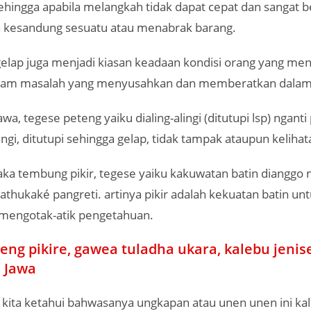
ehingga apabila melangkah tidak dapat cepat dan sangat b
kesandung sesuatu atau menabrak barang.
gelap juga menjadi kiasan keadaan kondisi orang yang me
cam masalah yang menyusahkan dan memberatkan dalam
wa, tegese peteng yaiku dialing-alingi (ditutupi lsp) nganti
angi, ditutupi sehingga gelap, tidak tampak ataupun kelihat
saka tembung pikir, tegese yaiku kakuwatan batin dianggo 
thukaké pangreti. artinya pikir adalah kekuatan batin un
mengotak-atik pengetahuan.
eng pikire, gawea tuladha ukara, kalebu jeni
 Jawa
kita ketahui bahwasanya ungkapan atau unen unen ini ka