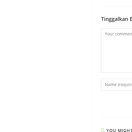
Tinggalkan 
Comment
Enter
your
name
or
username
to
comment
YOU MIGHT