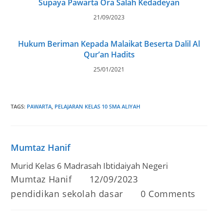
Supaya Pawarta Ora Salah Kedadeyan
21/09/2023
Hukum Beriman Kepada Malaikat Beserta Dalil Al
Qur’an Hadits
25/01/2021
TAGS
:
PAWARTA
,
PELAJARAN KELAS 10 SMA ALIYAH
Mumtaz Hanif
Murid Kelas 6 Madrasah Ibtidaiyah Negeri
Post
Post
Mumtaz Hanif
12/09/2023
author:
published:
Post
Post
pendidikan sekolah dasar
0 Comments
category:
comments: