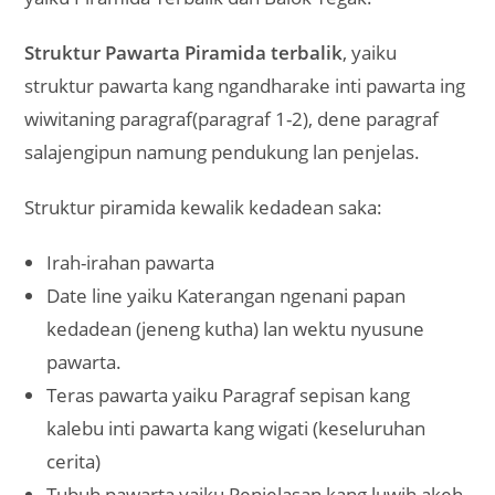
Struktur Pawarta
Piramida terbalik
, yaiku
struktur pawarta kang ngandharake inti pawarta ing
wiwitaning paragraf(paragraf 1-2), dene paragraf
salajengipun namung pendukung lan penjelas.
Struktur piramida kewalik kedadean saka:
Irah-irahan pawarta
Date line yaiku Katerangan ngenani papan
kedadean (jeneng kutha) lan wektu nyusune
pawarta.
Teras pawarta yaiku Paragraf sepisan kang
kalebu inti pawarta kang wigati (keseluruhan
cerita)
Tubuh pawarta yaiku Penjelasan kang luwih akeh