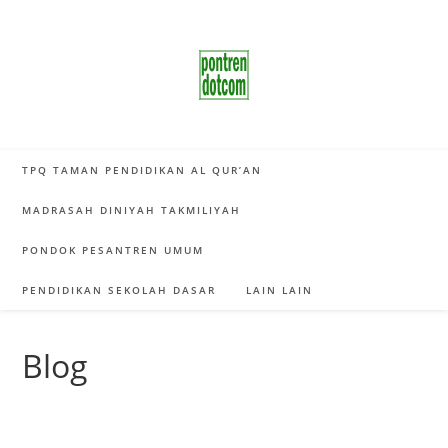
Skip
to
content
TPQ TAMAN PENDIDIKAN AL QUR’AN
MADRASAH DINIYAH TAKMILIYAH
PONDOK PESANTREN UMUM
PENDIDIKAN SEKOLAH DASAR
LAIN LAIN
Blog