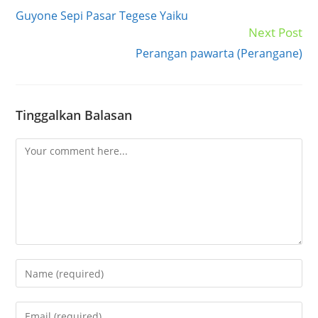
more
Guyone Sepi Pasar Tegese Yaiku
articles
Next Post
Perangan pawarta (Perangane)
Tinggalkan Balasan
Comment
Enter
your
name
Enter