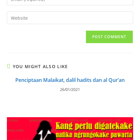
or
your
username
email
Enter
to
address
your
comment
to
website
comment
URL
(optional)
YOU MIGHT ALSO LIKE
Penciptaan Malaikat, dalil hadits dan al Qur’an
26/01/2021