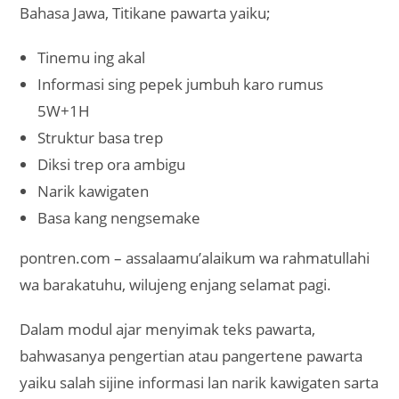
Bahasa Jawa, Titikane pawarta yaiku;
Tinemu ing akal
Informasi sing pepek jumbuh karo rumus
5W+1H
Struktur basa trep
Diksi trep ora ambigu
Narik kawigaten
Basa kang nengsemake
pontren.com – assalaamu’alaikum wa rahmatullahi
wa barakatuhu, wilujeng enjang selamat pagi.
Dalam modul ajar menyimak teks pawarta,
bahwasanya pengertian atau pangertene pawarta
yaiku salah sijine informasi lan narik kawigaten sarta