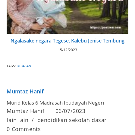
Ngalasake negara Tegese, Kalebu Jenise Tembung
15/12/2023
TAGS
:
BEBASAN
Mumtaz Hanif
Murid Kelas 6 Madrasah Ibtidaiyah Negeri
Post
Post
Mumtaz Hanif
06/07/2023
author:
published:
Post
lain lain
/
pendidikan sekolah dasar
category:
Post
0 Comments
comments: