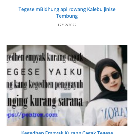
Tegese mBidhung api rowang Kalebu jinise
Tembung
17/12/2022
Kegedhen Empyak Kurang Cagak Tegese