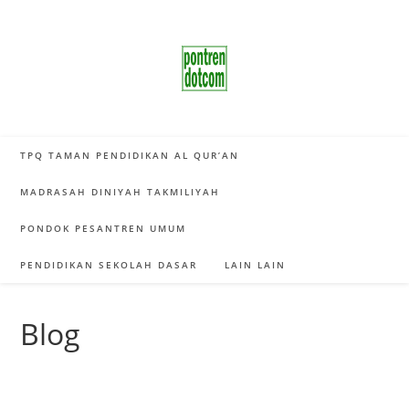
Skip
to
content
TPQ TAMAN PENDIDIKAN AL QUR’AN
MADRASAH DINIYAH TAKMILIYAH
PONDOK PESANTREN UMUM
PENDIDIKAN SEKOLAH DASAR
LAIN LAIN
Blog