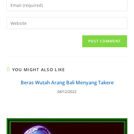
Enter
or
your
username
email
Enter
to
address
your
comment
to
website
comment
URL
(optional)
YOU MIGHT ALSO LIKE
Beras Wutah Arang Bali Menyang Takere
04/12/2022