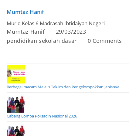
Mumtaz Hanif
Murid Kelas 6 Madrasah Ibtidaiyah Negeri
Post
Post
Mumtaz Hanif
29/03/2023
author:
published:
Post
Post
pendidikan sekolah dasar
0 Comments
category:
comments:
Berbagai macam Majelis Taklim dan Pengelompokkan Jenisnya
Cabang Lomba Porsadin Nasional 2026