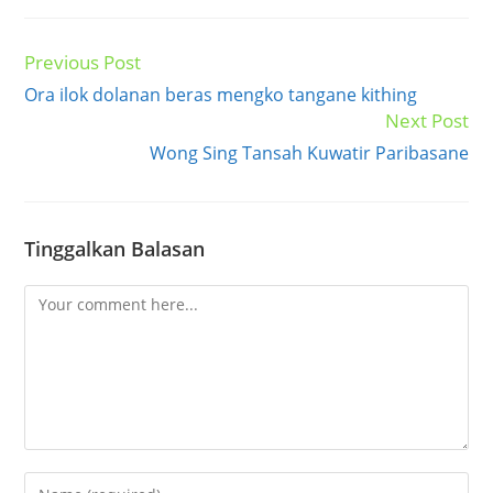
Previous Post
Read
more
Ora ilok dolanan beras mengko tangane kithing
articles
Next Post
Wong Sing Tansah Kuwatir Paribasane
Tinggalkan Balasan
Comment
Enter