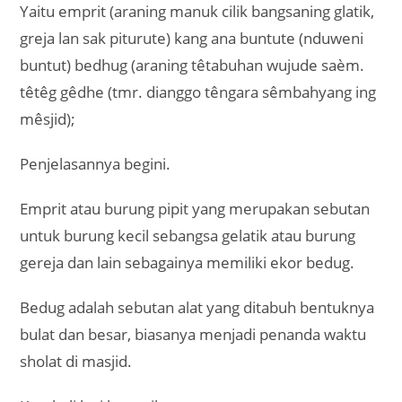
Yaitu emprit (araning manuk cilik bangsaning glatik,
greja lan sak piturute) kang ana buntute (nduweni
buntut) bedhug (araning têtabuhan wujude saèm.
têtêg gêdhe (tmr. dianggo têngara sêmbahyang ing
mêsjid);
Penjelasannya begini.
Emprit atau burung pipit yang merupakan sebutan
untuk burung kecil sebangsa gelatik atau burung
gereja dan lain sebagainya memiliki ekor bedug.
Bedug adalah sebutan alat yang ditabuh bentuknya
bulat dan besar, biasanya menjadi penanda waktu
sholat di masjid.