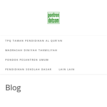
Skip
to
content
TPQ TAMAN PENDIDIKAN AL QUR’AN
MADRASAH DINIYAH TAKMILIYAH
PONDOK PESANTREN UMUM
PENDIDIKAN SEKOLAH DASAR
LAIN LAIN
Blog