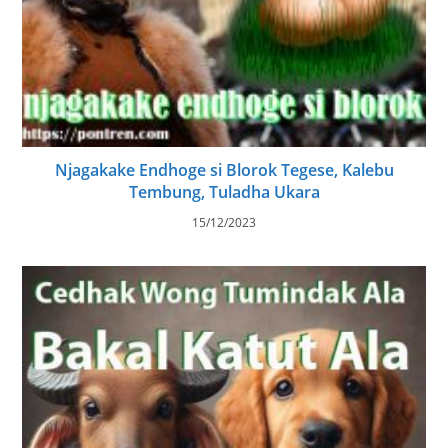
Njagakake Endhoge si Blorok Tegese, Kalebu
Tembung, Tuladha Ukara
15/12/2023