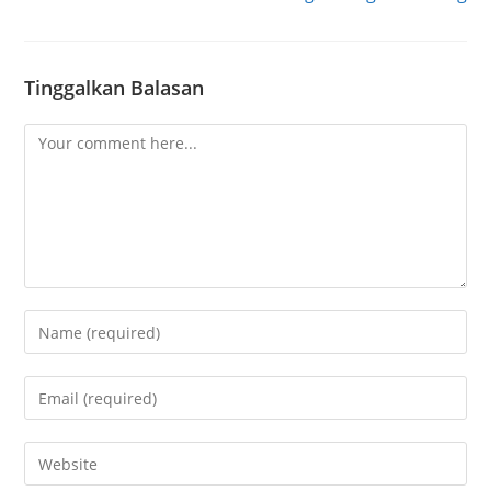
Tinggalkan Balasan
Comment
Enter
your
name
Enter
or
your
username
email
Enter
to
address
your
comment