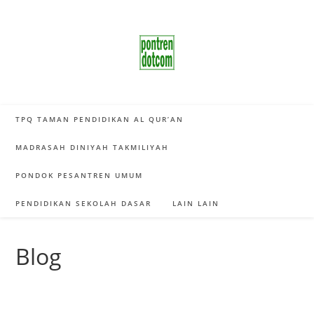
Skip
to
content
TPQ TAMAN PENDIDIKAN AL QUR’AN
MADRASAH DINIYAH TAKMILIYAH
PONDOK PESANTREN UMUM
PENDIDIKAN SEKOLAH DASAR
LAIN LAIN
Blog