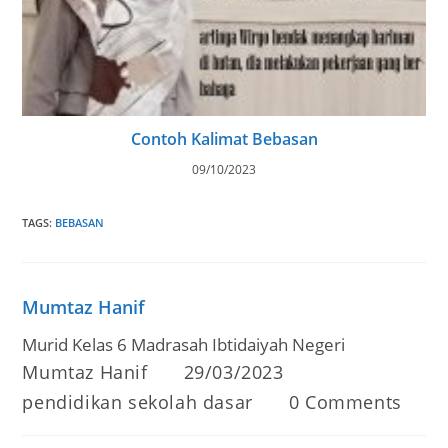
Contoh Kalimat Bebasan
09/10/2023
TAGS
:
BEBASAN
Mumtaz Hanif
Murid Kelas 6 Madrasah Ibtidaiyah Negeri
Post
Post
Mumtaz Hanif
29/03/2023
author:
published:
Post
Post
pendidikan sekolah dasar
0 Comments
category:
comments: