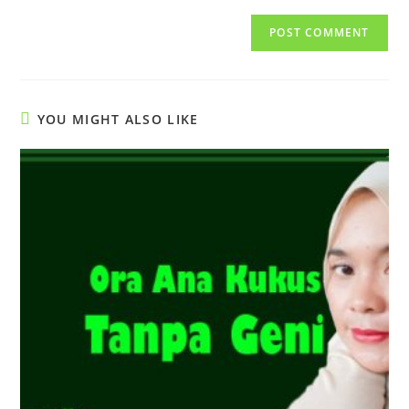
to
website
comment
URL
(optional)
YOU MIGHT ALSO LIKE