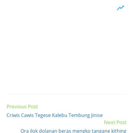
Previous Post
Read
more
Criwis Cawis Tegese Kalebu Tembung Jinise
articles
Next Post
Ora ilok dolanan beras mengko tangane kithing