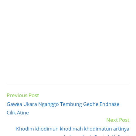
Previous Post
Read
more
Gawea Ukara Nganggo Tembung Gedhe Endhase
articles
Cilik Atine
Next Post
Khodim khodimun khodimah khodimatun artinya