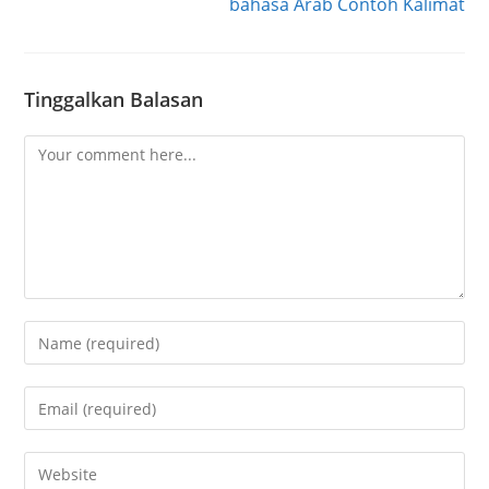
bahasa Arab Contoh Kalimat
Tinggalkan Balasan
Comment
Enter
your
name
Enter
or
your
username
email
Enter
to
address