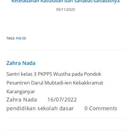
Keteladanan Rasulullah dan Sahabat-sahabatnya
09/11/2020
TAGS
:
PAI SD
Zahra Nada
Santri kelas 3 PKPPS Wustha pada Pondok
Pesantren Darul Mubtadi-ien Kebakkramat
Karanganyar
Post
Post
Zahra Nada
16/07/2022
author:
published:
Post
Post
pendidikan sekolah dasar
0 Comments
category:
comments: