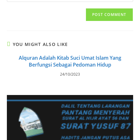
your
comment
to
website
comment
URL
(optional)
YOU MIGHT ALSO LIKE
Alquran Adalah Kitab Suci Umat Islam Yang
Berfungsi Sebagai Pedoman Hidup
24/10/2023