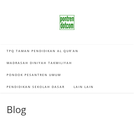
Skip
to
content
TPQ TAMAN PENDIDIKAN AL QUR’AN
MADRASAH DINIYAH TAKMILIYAH
PONDOK PESANTREN UMUM
PENDIDIKAN SEKOLAH DASAR
LAIN LAIN
Blog