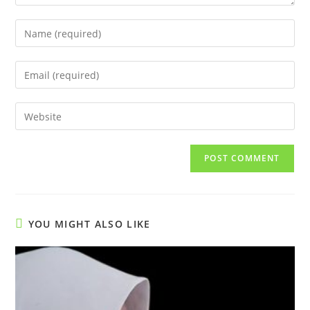
Enter
your
name
Enter
or
your
username
email
Enter
to
address
your
comment
to
website
comment
URL
(optional)
YOU MIGHT ALSO LIKE