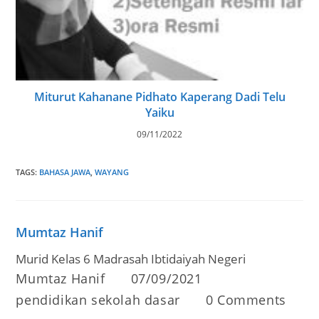
Miturut Kahanane Pidhato Kaperang Dadi Telu
Yaiku
09/11/2022
TAGS
:
BAHASA JAWA
,
WAYANG
Mumtaz Hanif
Murid Kelas 6 Madrasah Ibtidaiyah Negeri
Post
Post
Mumtaz Hanif
07/09/2021
author:
published:
Post
Post
pendidikan sekolah dasar
0 Comments
category:
comments: