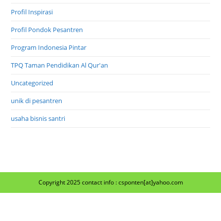
Profil Inspirasi
Profil Pondok Pesantren
Program Indonesia Pintar
TPQ Taman Pendidikan Al Qur'an
Uncategorized
unik di pesantren
usaha bisnis santri
Copyright 2025 contact info : csponten[at]yahoo.com