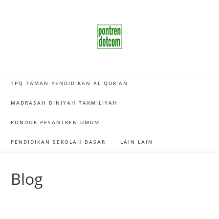
Skip
to
content
TPQ TAMAN PENDIDIKAN AL QUR’AN
MADRASAH DINIYAH TAKMILIYAH
PONDOK PESANTREN UMUM
PENDIDIKAN SEKOLAH DASAR
LAIN LAIN
Blog