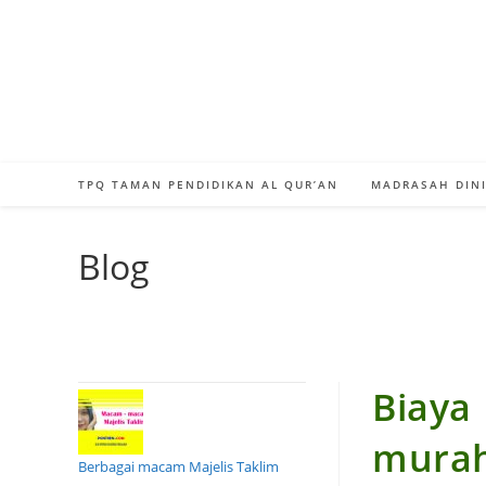
Skip
to
content
TPQ TAMAN PENDIDIKAN AL QUR’AN
MADRASAH DINI
Blog
Biaya
murah
Berbagai macam Majelis Taklim