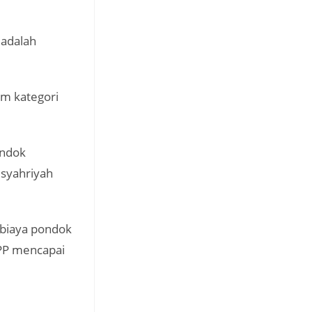
 adalah
m kategori
ondok
 syahriyah
 biaya pondok
SPP mencapai