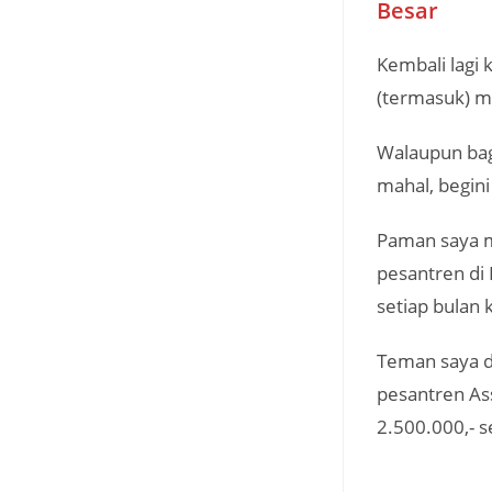
Besar
Kembali lagi
(termasuk) mu
Walaupun bag
mahal, begini
Paman saya m
pesantren di
setiap bulan k
Teman saya d
pesantren As
2.500.000,- s