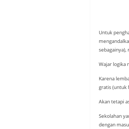
Untuk penghas
mengandalkan 
sebagainya),
Wajar logika 
Karena lemba
gratis (untu
Akan tetapi a
Sekolahan ya
dengan masu