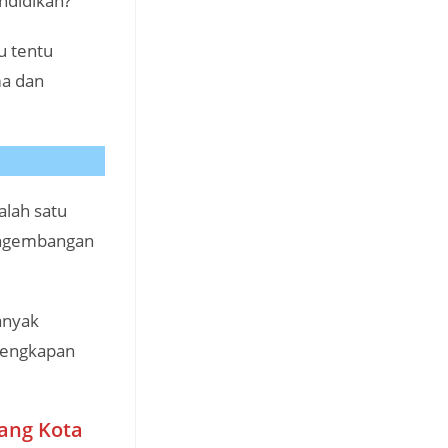
ndidikan?
u tentu
a dan
alah satu
engembangan
anyak
lengkapan
ang Kota