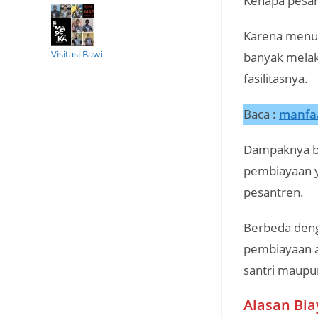
Kenapa pesan
Karena menur
Visitasi Bawi
banyak mela
fasilitasnya.
Baca :
manfa
Dampaknya bi
pembiayaan 
pesantren.
Berbeda deng
pembiayaan a
santri maupun
Alasan Bi