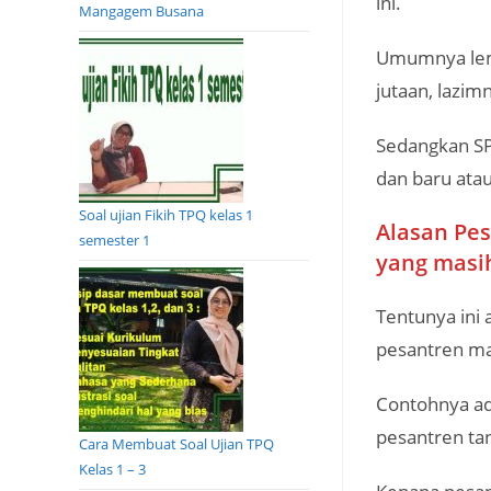
ini.
Mangagem Busana
Umumnya lem
jutaan, lazim
Sedangkan SPP
dan baru ata
Soal ujian Fikih TPQ kelas 1
Alasan Pe
semester 1
yang masih
Tentunya ini 
pesantren ma
Contohnya ad
pesantren ta
Cara Membuat Soal Ujian TPQ
Kelas 1 – 3