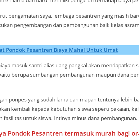
tren lama dan baru memiliki pengaruh terhadap biaya pe
ut pengamatan saya, lembaga pesantren yang masih bar
kukan pengembangan dan pembangunan baik kelas asram
at Pondok Pesantren Biaya Mahal Untuk Umat
aya masuk santri alias uang pangkal akan mendapatkan s
yaitu berupa sumbangan pembangunan maupun dana p
an ponpes yang sudah lama dan mapan tentunya lebih b
kan kembali kepada kebutuhan siswa seperti pakaian, ke
 fasilitas untuk siswa. Intinya minus dana pembangunan.
aya Pondok Pesantren termasuk murah bagi or