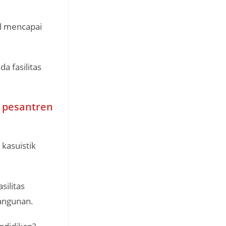
l mencapai
a fasilitas
 pesantren
kasuistik
ilitas
angunan.