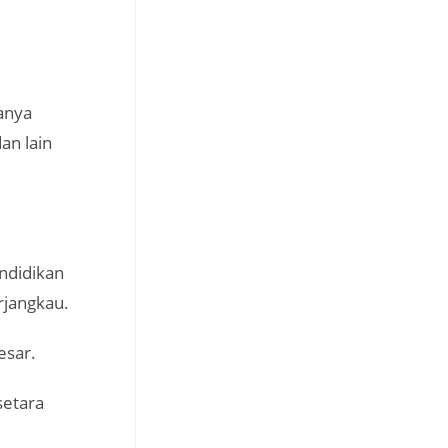
anya
an lain
ndidikan
rjangkau.
esar.
setara