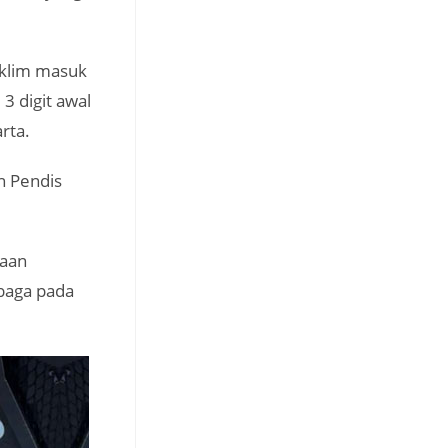
aklim masuk
 digit awal
rta.
en Pendis
raan
baga pada