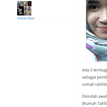
Visitasi Bawi
Ada 3 lembaga
sebagai pend
rumah tahfidz
Disinilah awa
(Rumah Tahfid