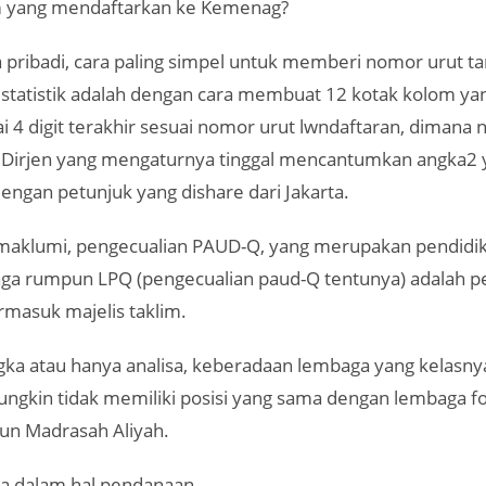
im yang mendaftarkan ke Kemenag?
 pribadi, cara paling simpel untuk memberi nomor urut ta
 statistik adalah dengan cara membuat 12 kotak kolom ya
i 4 digit terakhir sesuai nomor urut lwndaftaran, dimana na
 Dirjen yang mengaturnya tinggal mencantumkan angka2
 dengan petunjuk yang dishare dari Jakarta.
imaklumi, pengecualian PAUD-Q, yang merupakan pendidik
a rumpun LPQ (pengecualian paud-Q tentunya) adalah p
rmasuk majelis taklim.
gka atau hanya analisa, keberadaan lembaga yang kelasny
ngkin tidak memiliki posisi yang sama dengan lembaga f
un Madrasah Aliyah.
a dalam hal pendanaan.