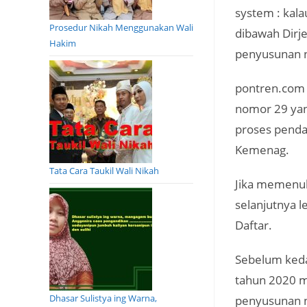
system : kala
Prosedur Nikah Menggunakan Wali
dibawah Dirj
Hakim
penyusunan n
pontren.com 
nomor 29 yan
proses penda
Kemenag.
Tata Cara Taukil Wali Nikah
Jika memenuh
selanjutnya 
Daftar.
Sebelum keda
tahun 2020 m
Dhasar Sulistya ing Warna,
penyusunan 