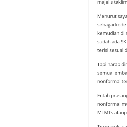
majelis takl
Menurut saya
sebagai kode
kemudian diia
sudah ada SK
terisi sesuai
Tapi harap d
semua lembag
nonformal te
Entah prasan
nonformal mu
MI MTs ataup
Termasuk jug