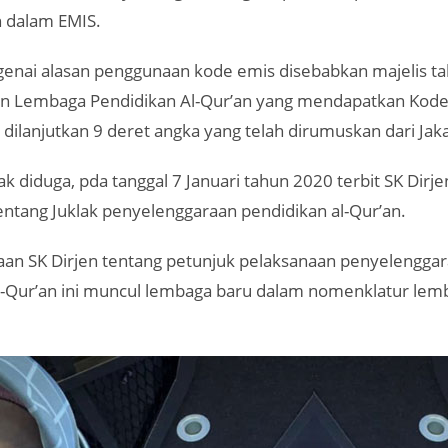
 dalam EMIS.
nai alasan penggunaan kode emis disebabkan majelis t
 Lembaga Pendidikan Al-Qur’an yang mendapatkan Kode 3
 dilanjutkan 9 deret angka yang telah dirumuskan dari Jaka
ak diduga, pda tanggal 7 Januari tahun 2020 terbit SK Dirj
entang Juklak penyelenggaraan pendidikan al-Qur’an.
aan SK Dirjen tentang petunjuk pelaksanaan penyelengga
l-Qur’an ini muncul lembaga baru dalam nomenklatur lem