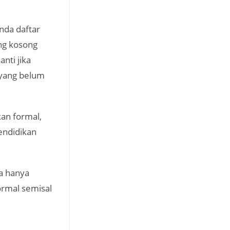
nda daftar
ng kosong
nti jika
 yang belum
an formal,
endidikan
a hanya
ormal semisal