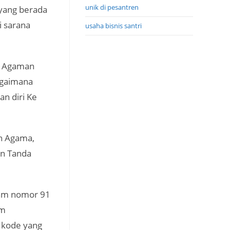
unik di pesantren
 yang berada
i sarana
usaha bisnis santri
i Agaman
agaimana
n diri Ke
n Agama,
an Tanda
lam nomor 91
am
 kode yang