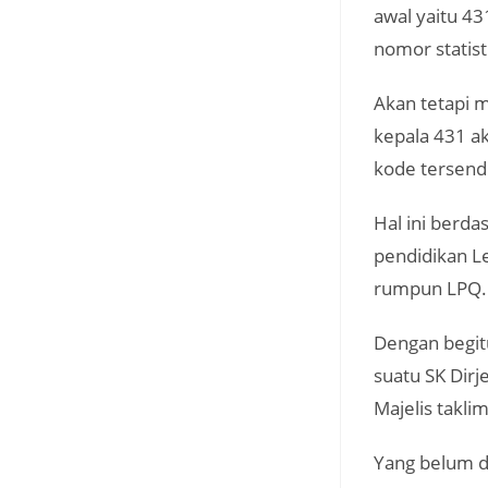
awal yaitu 43
nomor statist
Akan tetapi 
kepala 431 ak
kode tersendi
Hal ini berd
pendidikan L
rumpun LPQ.
Dengan begitu
suatu SK Dir
Majelis taklim
Yang belum d