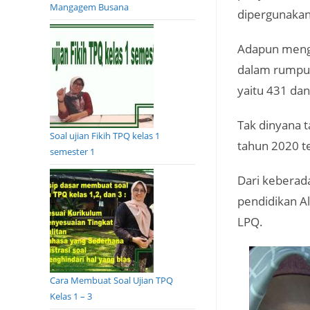
Mangagem Busana
dipergunakan
Adapun menge
dalam rumpun
yaitu 431 dan
Tak dinyana t
Soal ujian Fikih TPQ kelas 1
tahun 2020 t
semester 1
Dari keberad
pendidikan A
LPQ.
Cara Membuat Soal Ujian TPQ
Kelas 1 – 3