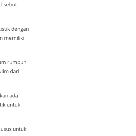
 disebut
istik dengan
n memiliki
alam rumpun
lim dari
akan ada
ik untuk
husus untuk