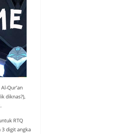
 Al-Qur’an
k diknas?),
.
 untuk RTQ
 3 digit angka