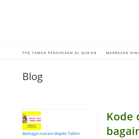
Skip
to
content
TPQ TAMAN PENDIDIKAN AL QUR’AN
MADRASAH DINI
Blog
Kode 
bagaim
Berbagai macam Majelis Taklim