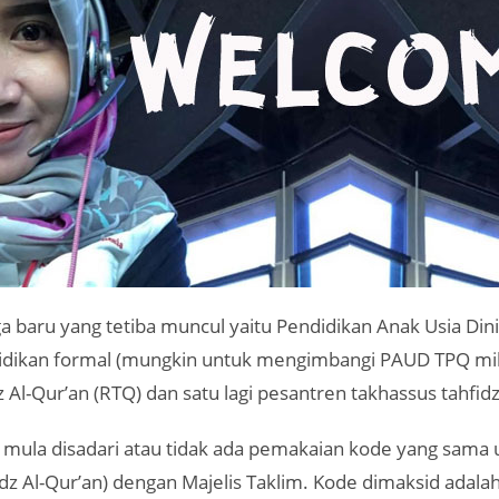
 baru yang tetiba muncul yaitu Pendidikan Anak Usia Dini
idikan formal (mungkin untuk mengimbangi PAUD TPQ mili
 Al-Qur’an (RTQ) dan satu lagi pesantren takhassus tahfidz
l mula disadari atau tidak ada pemakaian kode yang sama
z Al-Qur’an) dengan Majelis Taklim. Kode dimaksid adalah