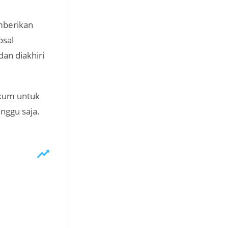
mberikan
osal
an diakhiri
ukum untuk
nggu saja.