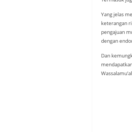
Yang jelas m
keterangan ri
pengajuan mw
dengan endor
Dan kemungki
mendapatkan 
Wassalamu’a